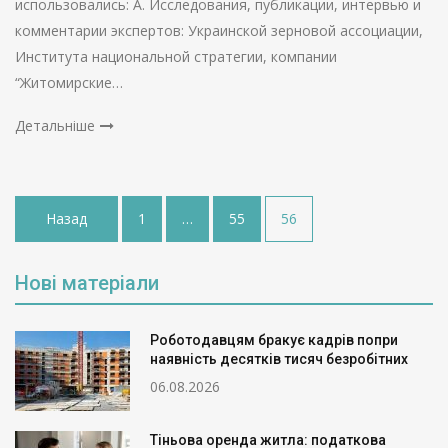
использовались: А. Исследования, публикации, интервью и
комментарии экспертов: Украинской зерновой ассоциации,
Института национальной стратегии, компании
“Житомирские…
Детальніше
Пагінація
Назад
1
…
55
56
записів
Нові матеріали
Роботодавцям бракує кадрів попри
наявність десятків тисяч безробітних
06.08.2026
Тіньова оренда житла: податкова