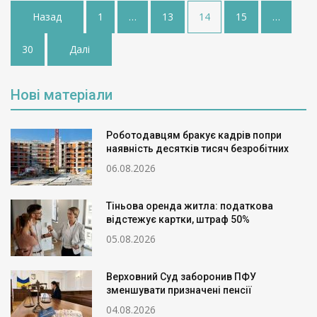
Пагінація
Назад
1
…
13
14
15
…
записів
30
Далі
Нові матеріали
Роботодавцям бракує кадрів попри
наявність десятків тисяч безробітних
06.08.2026
Тіньова оренда житла: податкова
відстежує картки, штраф 50%
05.08.2026
Верховний Суд заборонив ПФУ
зменшувати призначені пенсії
04.08.2026