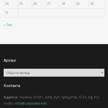
24
25
26
27
28
29
30
31
« Лип
Архіви
Архіви
Контакти
Адреса:
Україна, 01001, Київ, вул. Хрещатик, б.34, оф.412
mailto:
info@corporativ.info