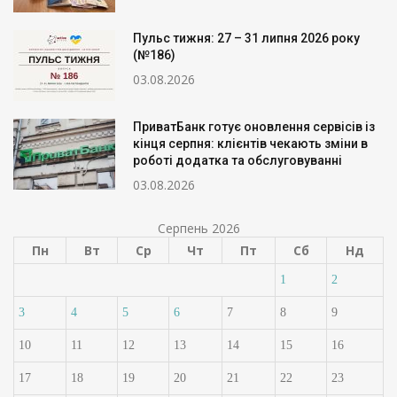
Пульс тижня: 27 – 31 липня 2026 року
(№186)
03.08.2026
ПриватБанк готує оновлення сервісів із
кінця серпня: клієнтів чекають зміни в
роботі додатка та обслуговуванні
03.08.2026
Серпень 2026
Пн
Вт
Ср
Чт
Пт
Сб
Нд
1
2
3
4
5
6
7
8
9
10
11
12
13
14
15
16
17
18
19
20
21
22
23