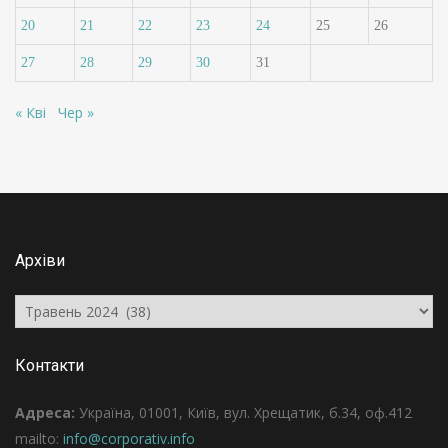
20
21
22
23
24
25
26
27
28
29
30
31
« Кві
Чер »
Архіви
Архіви
Контакти
Адреса:
Україна, 01001, Київ, вул. Хрещатик, б.34, оф.412
mailto:
info@corporativ.info