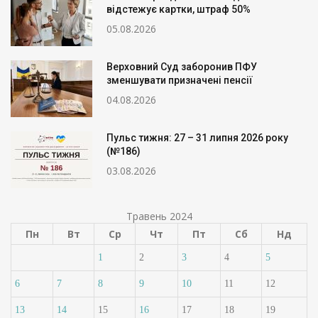
відстежує картки, штраф 50%
05.08.2026
Верховний Суд заборонив ПФУ
зменшувати призначені пенсії
04.08.2026
Пульс тижня: 27 – 31 липня 2026 року
(№186)
03.08.2026
Травень 2024
Пн
Вт
Ср
Чт
Пт
Сб
Нд
1
2
3
4
5
6
7
8
9
10
11
12
13
14
15
16
17
18
19