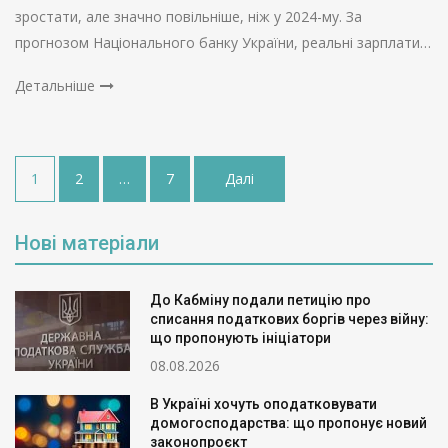
зростати, але значно повільніше, ніж у 2024-му. За
прогнозом Національного банку України, реальні зарплати…
Детальніше
Пагінація
1
2
…
7
Далі
записів
Нові матеріали
До Кабміну подали петицію про
списання податкових боргів через війну:
що пропонують ініціатори
08.08.2026
В Україні хочуть оподатковувати
домогосподарства: що пропонує новий
законопроєкт