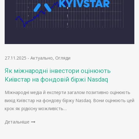
27.11.2025
-
Актуально
,
Огляди
Як міжнародні інвестори оцінюють
Київстар на фондовій біржі Nasdaq
Міжнародні медіа й експерти загалом позитивно оцінюють
вихід Київстар на фондову біржу Nasdaq. Вони оцінюють цей
крок як рідкісну можливість…
Детальніше