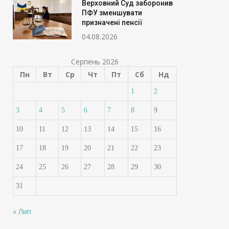
Верховний Суд заборонив
ПФУ зменшувати
призначені пенсії
04.08.2026
Серпень 2026
Пн
Вт
Ср
Чт
Пт
Сб
Нд
1
2
Банки посилюють
Українцям готу
3
4
5
6
7
8
9
контроль: кому уріжуть
платіжки за во
10
11
12
13
14
15
16
ліміти на перекази вже з
може зрости ут
17
18
19
20
21
22
23
серпня
02.08.2026
24
25
26
27
28
29
30
02.07.2026
31
« Лип