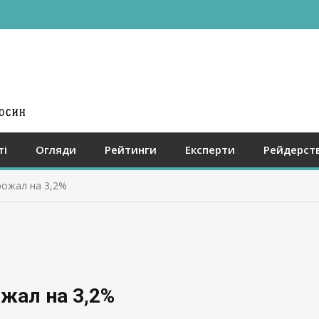
ті
Огляди
Рейтинги
Експерти
Рейдерст
рожал на 3,2%
жал на 3,2%