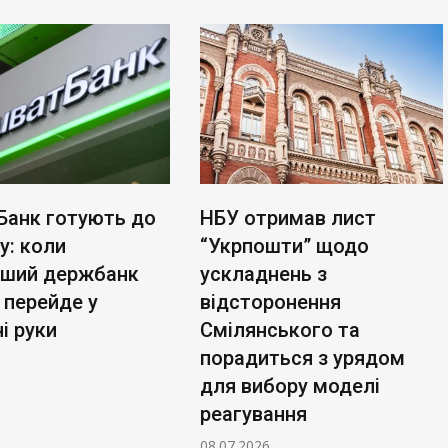
Банк готують до
НБУ отримав лист
у: коли
“Укрпошти” щодо
ьший держбанк
ускладнень з
 перейде у
відсторонення
і руки
Смілянського та
порадиться з урядом
для вибору моделі
реагування
08.07.2026