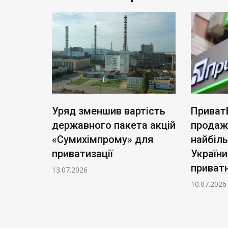
ь нові
Уряд зменшив вартість
Приват
: тариф
державного пакета акцій
продаж
чі
«Сумихімпрому» для
найбіл
приватизації
України
приватн
13.07.2026
10.07.2026