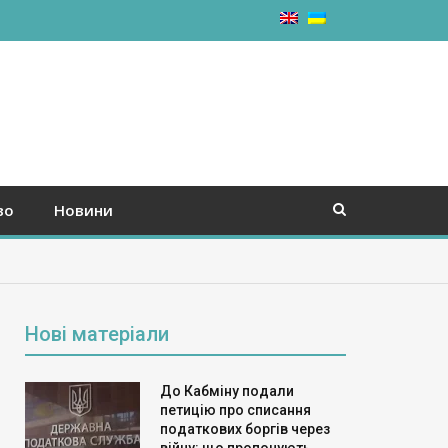
во
Новини
Нові матеріали
До Кабміну подали
петицію про списання
податкових боргів через