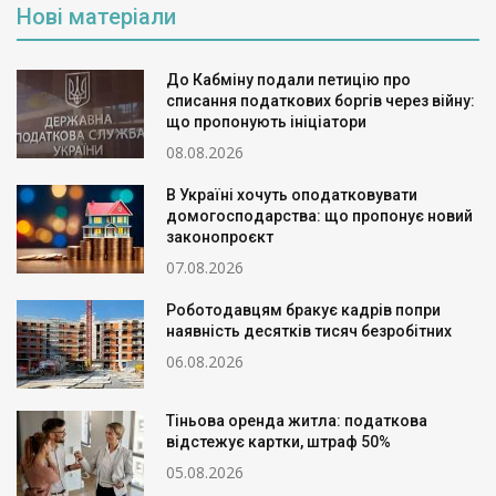
Нові матеріали
До Кабміну подали петицію про
списання податкових боргів через війну:
що пропонують ініціатори
08.08.2026
В Україні хочуть оподатковувати
домогосподарства: що пропонує новий
законопроєкт
07.08.2026
Роботодавцям бракує кадрів попри
наявність десятків тисяч безробітних
06.08.2026
Тіньова оренда житла: податкова
відстежує картки, штраф 50%
05.08.2026