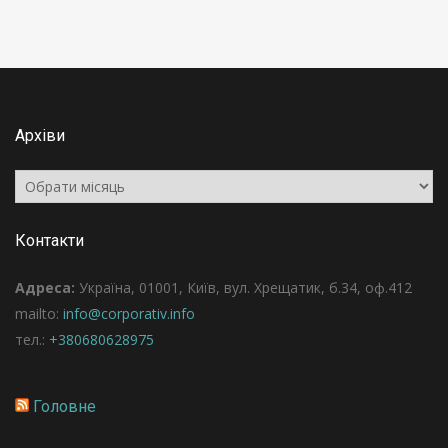
Архіви
Архіви
Контакти
Адреса:
Україна, 01001, Київ, вул. Хрещатик, б.34, оф.412
mailto:
info@corporativ.info
тел.:
+380680628975
Головне