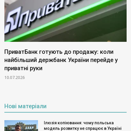
ПриватБанк готують до продажу: коли
найбільший держбанк України перейде у
приватні руки
10.07.2026
Нові матеріали
Ілюзія копіювання: чому польська
модель розвитку не спрацює в Україні