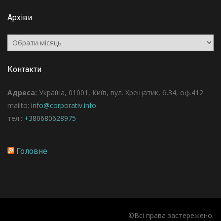
Архіви
Архіви
Контакти
Адреса:
Україна, 01001, Київ, вул. Хрещатик, б.34, оф.412
mailto:
info@corporativ.info
тел.:
+380680628975
Головне
©Всі права застережено.