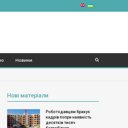
во
Новини
Нові матеріали
Роботодавцям бракує
кадрів попри наявність
десятків тисяч