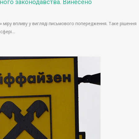
ного законодавства. Винесено
 міру впливу у вигляді письмового попередження. Таке рішення
 сфері…