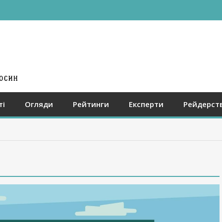
ті
Огляди
Рейтинги
Експерти
Рейдерст