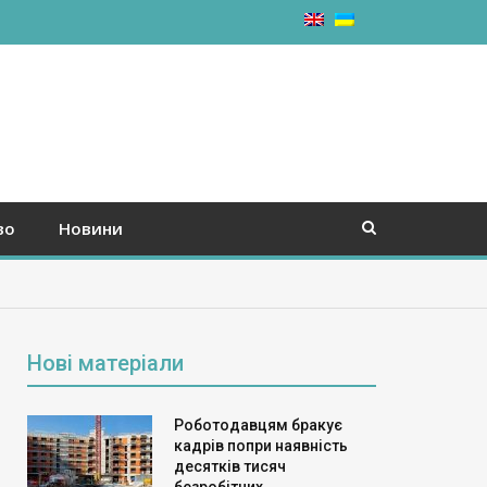
во
Новини
Нові матеріали
Роботодавцям бракує
кадрів попри наявність
десятків тисяч