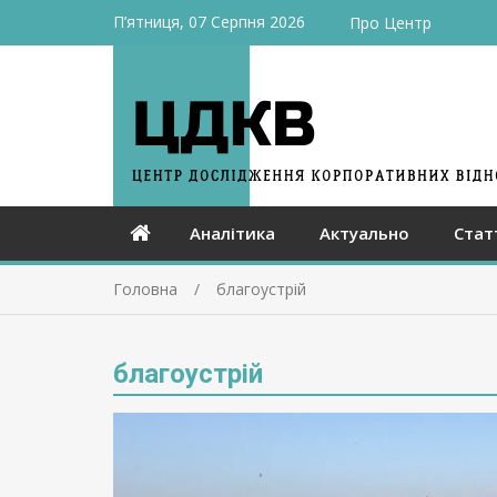
П’ятниця, 07 Серпня 2026
Про Центр
Аналітика
Актуально
Стат
Головна
благоустрій
благоустрій