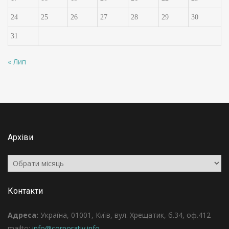
24
25
26
27
28
29
30
31
« Лип
Архіви
Архіви
Контакти
Адреса:
Україна, 01001, Київ, вул. Хрещатик, б.34, оф.412
mailto:
info@corporativ.info