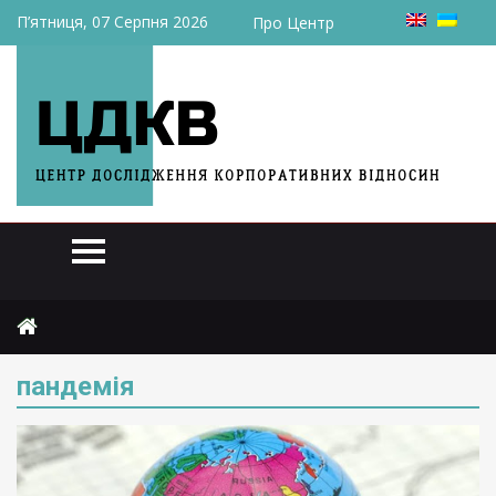
П’ятниця, 07 Серпня 2026
Про Центр
Головна
пандемія
пандемія