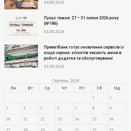
04.08.2026
Пульс тижня: 27 – 31 липня 2026 року
(№186)
03.08.2026
ПриватБанк готує оновлення сервісів із
кінця серпня: клієнтів чекають зміни в
роботі додатка та обслуговуванні
03.08.2026
Серпень 2026
Пн
Вт
Ср
Чт
Пт
Сб
Нд
1
2
3
4
5
6
7
8
9
10
11
12
13
14
15
16
17
18
19
20
21
22
23