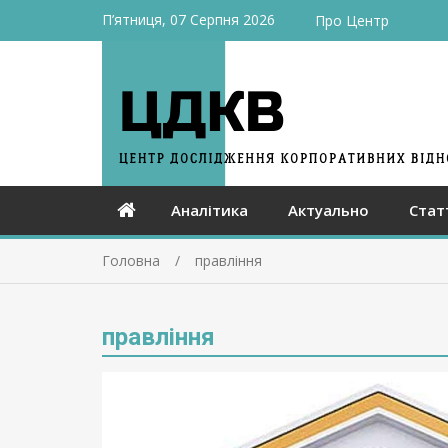
П’ятниця, 07 Серпня 2026
Про Центр
Аналітика
Актуально
Стат
Головна
правління
правління