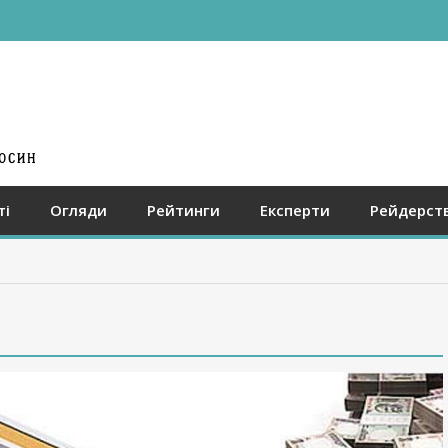
ті
Огляди
Рейтинги
Експерти
Рейдерст