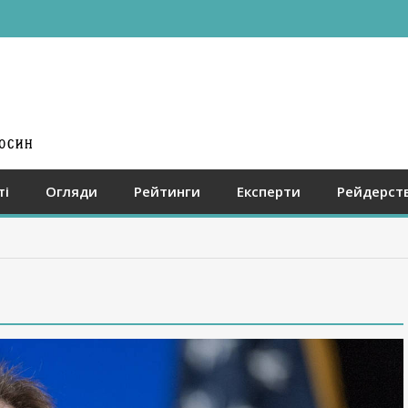
ті
Огляди
Рейтинги
Експерти
Рейдерст