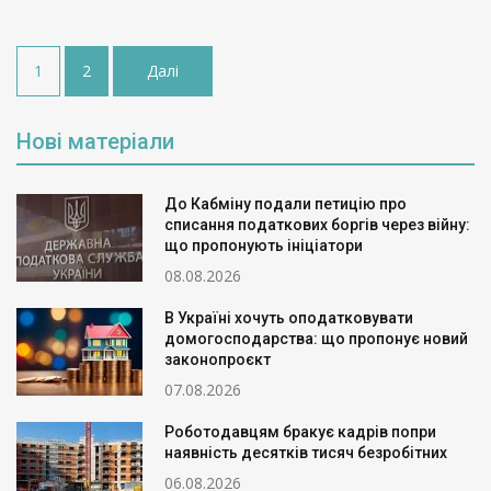
Пагінація
1
2
Далі
записів
Нові матеріали
До Кабміну подали петицію про
списання податкових боргів через війну:
що пропонують ініціатори
08.08.2026
В Україні хочуть оподатковувати
домогосподарства: що пропонує новий
законопроєкт
07.08.2026
Роботодавцям бракує кадрів попри
наявність десятків тисяч безробітних
06.08.2026