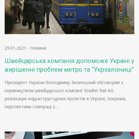
29.01.2021
-
Новини
Швейцарська компанія допоможе Україні у
вирішенні проблем метро та “Укрзалізниці”
Президент України Володимир Зеленський обговорив з
керівництвом швейцарської компанії Stadler Rail AG
реалізацію інфраструктурних проектів в Україні, зокрема,
перспективи співпраці з…