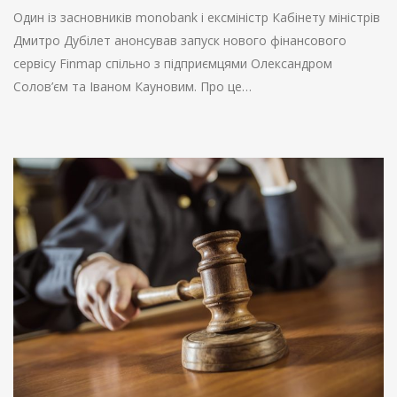
Один із засновників monobank і ексміністр Кабінету міністрів
Дмитро Дубілет анонсував запуск нового фінансового
сервісу Finmap спільно з підприємцями Олександром
Солов’єм та Іваном Кауновим. Про це…