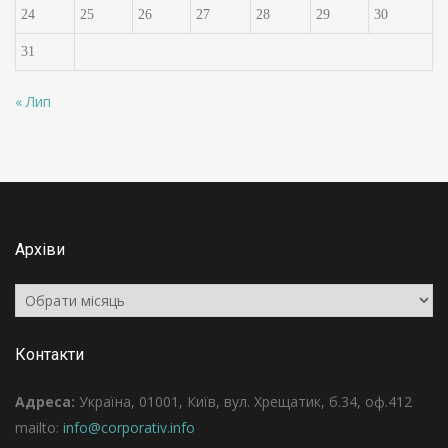
24
25
26
27
28
29
30
31
« Лип
Архіви
Архіви
Контакти
Адреса:
Україна, 01001, Київ, вул. Хрещатик, б.34, оф.412
mailto:
info@corporativ.info