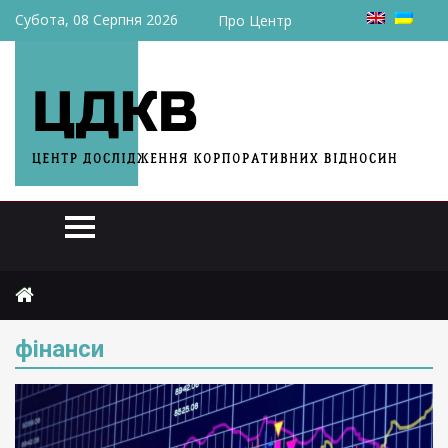
Субота, 08 Серпня 2026
Про Центр
Головна
фінанси
фінанси