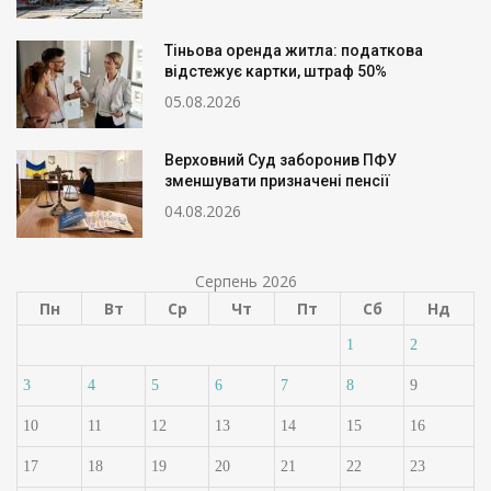
Тіньова оренда житла: податкова
відстежує картки, штраф 50%
05.08.2026
Верховний Суд заборонив ПФУ
зменшувати призначені пенсії
04.08.2026
Серпень 2026
Пн
Вт
Ср
Чт
Пт
Сб
Нд
1
2
3
4
5
6
7
8
9
10
11
12
13
14
15
16
17
18
19
20
21
22
23