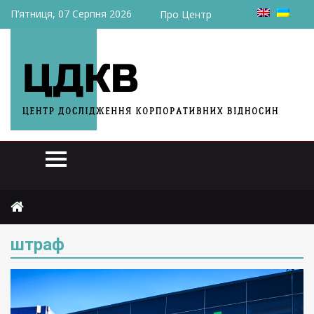
П’ятниця, 07 Серпня 2026
Про Центр
Головна
штраф
штраф