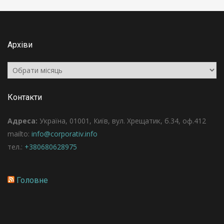
Архіви
Архіви
Контакти
Адреса:
Україна, 01001, Київ, вул. Хрещатик, б.34, оф.412
mailto:
info@corporativ.info
тел.:
+380680628975
Головне