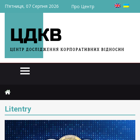
П’ятниця, 07 Серпня 2026
Про Центр
Головна
Litentry
Litentry