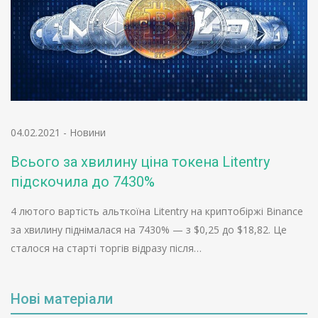
04.02.2021
-
Новини
Всього за хвилину ціна токена Litentry
підскочила до 7430%
4 лютого вартість альткоїна Litentry на криптобіржі Binance
за хвилину піднімалася на 7430% — з $0,25 до $18,82. Це
сталося на старті торгів відразу після…
Нові матеріали