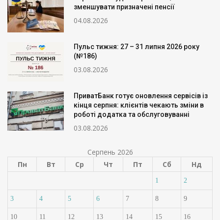
зменшувати призначені пенсії
04.08.2026
Пульс тижня: 27 – 31 липня 2026 року
(№186)
03.08.2026
ПриватБанк готує оновлення сервісів із
кінця серпня: клієнтів чекають зміни в
роботі додатка та обслуговуванні
03.08.2026
Серпень 2026
Пн
Вт
Ср
Чт
Пт
Сб
Нд
1
2
3
4
5
6
7
8
9
10
11
12
13
14
15
16