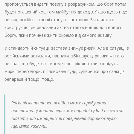
пропонується видати позику з розрахунком, що борг потім
буде погашений коштом майбутніх доходів. Якщо щось піде
не так, російські гроші стануть заставою. З’являється
конструкція, де реальний актив стає основою для нового
боргу, який починає жити окремо від самого активу.
У стандартній ситуації застава знижує ризик. Але в ситуації з
російськими активами, навпаки, збільшує ці ризики – ніхто
не знає, що буде з активом через рік-два-три, як підуть
мирні переговори, післявоєнні суди, суперечки про санкції/
репарації й тощо, тощо.
Росія після припинення війни може спробувати
повернути ці кошти через міжнародні суди. І не можна
сказати, що ймовірність повернення дорівнює нулю
(це, м’яко кажучи).