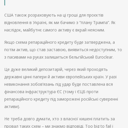
США також розраховують на ці гроші для проєктів
відновлення в Україні, як ми бачимо з “плану Трампа”. Як
наслідок, майбутнє самого активу є вкрай неясним.
Якщо схема репараційного кредиту буде затверджена, а
потім актив, що став заставою, виявиться недоступним, то
з пасивами на руках залишиться бельгійський Euroclear.
Це дуже великий депозитарій, через який проходять
державні цінні папери й активи європейських країн. У разі
невиконання зобов’язань під удар буде поставлена вся
фінансова інфраструктура ЄС (тому і ЄЦБ проти
репараційного кредиту під заморожені російські суверенні
активи).
Не треба довго думати, хто з власної кишені платить за
провал таких схем – ми знаємо відповіді. Too big to fail і