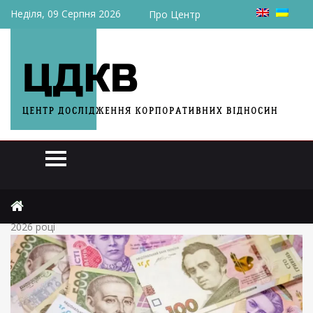
Неділя, 09 Серпня 2026
Про Центр
Головна
Актуально
“Під матрацом” чи в банку: де вигідніше тримати гроші у
2026 році