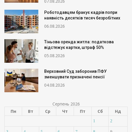
07.08.2026
Роботодавцям бракує кадрів попри
наявність десятків тисяч безробітних
06.08.2026
Тіньова оренда житла: податкова
відстежує картки, штраф 50%
05.08.2026
Верховний Суд заборонив ПФУ
зменшувати призначені пенсії
04.08.2026
Серпень 2026
Пн
Вт
Ср
Чт
Пт
Сб
Нд
1
2
3
4
5
6
7
8
9