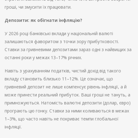
гроші, чи змусити їх працювати.
Депозити: як обігнати інфляцію?
У 2026 році банківські вклади у національній валюті
залишаються фаворитом з точки зору прибутковості.
Ставки за гривневими депозитами зараз одні з найвищих за
останні роки у межах 13–17% річних.
Навіть з урахуванням податків, чистий дохід від такого
вкладу становить близько 11–12%. Це означає, що
гривневий депозит не лише компенсує рівень інфляції, а й
може принести реальний прибуток. Ваші гроші не тануть, а
примножуються. Натомість валютні депозити (долар, євро)
програють цю гонку. Ставки за ними коливаються в межах
1–3%, що часто навіть не покриває темпи глобальної
інфляції.