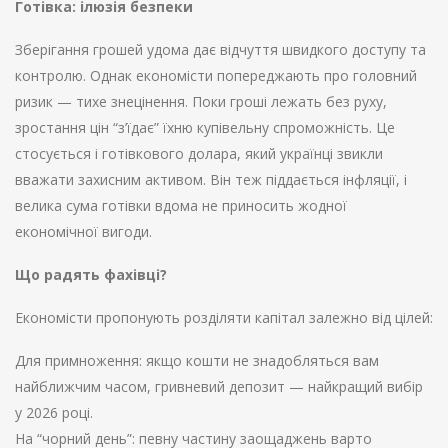
Готівка: ілюзія безпеки
Зберігання грошей удома дає відчуття швидкого доступу та
контролю. Однак економісти попереджають про головний
ризик — тихе знецінення. Поки гроші лежать без руху,
зростання цін “з’їдає” їхню купівельну спроможність. Це
стосується і готівкового долара, який українці звикли
вважати захисним активом. Він теж піддається інфляції, і
велика сума готівки вдома не приносить жодної
економічної вигоди.
Що радять фахівці?
Економісти пропонують розділяти капітал залежно від цілей:
Для примноження: якщо кошти не знадобляться вам
найближчим часом, гривневий депозит — найкращий вибір
у 2026 році.
На “чорний день”: певну частину заощаджень варто