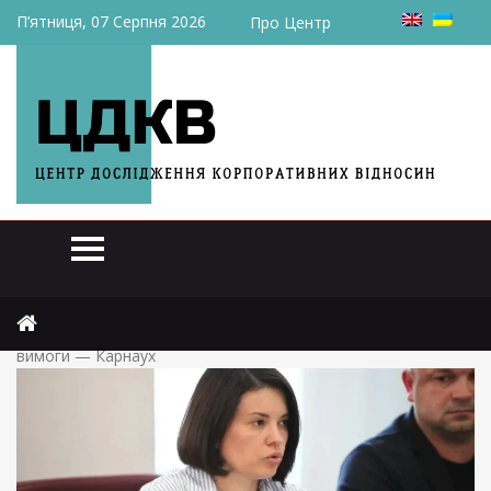
П’ятниця, 07 Серпня 2026
Про Центр
Головна
Актуально
ПДВ для ФОПів. У меморандумі МВФ немає такої тотальної
вимоги — Карнаух