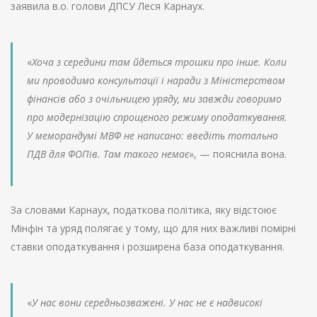
заявила в.о. голови ДПСУ Леся Карнаух.
«
Хоча з середини там йдеться трошки про інше. Коли
ми проводимо консультації і наради з Міністерством
фінансів або з очільницею уряду, ми завжди говоримо
про модернізацію спрощеного режиму оподаткування.
У меморандумі МВФ не написано: введіть тотально
ПДВ для ФОПів. Там такого немає
», — пояснила вона.
За словами Карнаух, податкова політика, яку відстоює
Мінфін та уряд полягає у тому, що для них важливі помірні
ставки оподаткування і розширена база оподаткування.
«
У нас вони середньозважені. У нас не є надвисокі