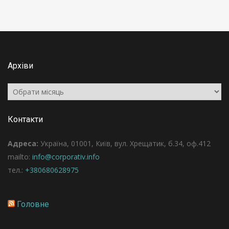
Архіви
Архіви
Контакти
Адреса:
Україна, 01001, Київ, вул. Хрещатик, б.34, оф.412
mailto:
info@corporativ.info
тел.:
+380680628975
Головне