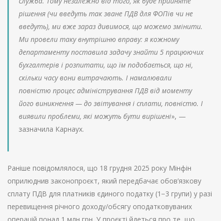
служба. Тому незалежно від того, як буде прийняте
рішення (чи введуть так зване ПДВ для ФОПів чи не
введуть), ми вже зараз дивимося, що можемо змінити.
Ми провели таку внутрішню вправу: я кожному
департаменту поставила задачу знайти 5 працюючих
бухгалтерів і розпитати, що їм подобається, що ні,
скільки часу вони витрачають. І намалювали
повністю процес адміністрування ПДВ від моменту
його виникнення — до звітування і сплати, повністю. І
виявили проблеми, які можуть бути вирішені
», —
зазначила Карнаух.
Раніше повідомлялося, що 18 грудня 2025 року Мінфін
оприлюднив законопроєкт, який передбачає обов’язкову
сплату ПДВ для платників єдиного податку (1−3 групи) у разі
перевищення річного доходу/обсягу оподатковуваних
операцій понад 1 млн грн. У проєкті йдеться про те, що