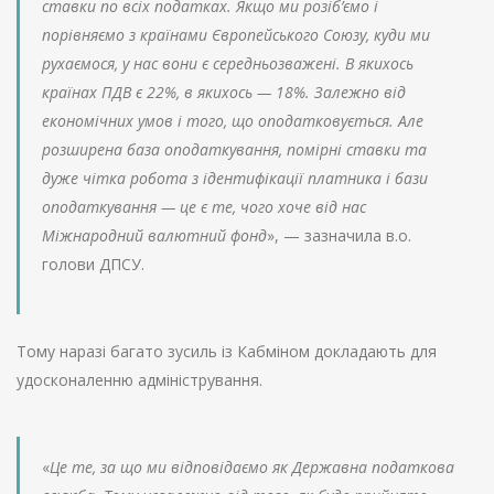
ставки по всіх податках. Якщо ми розіб’ємо і
порівняємо з країнами Європейського Союзу, куди ми
рухаємося, у нас вони є середньозважені. В якихось
країнах ПДВ є 22%, в якихось — 18%. Залежно від
економічних умов і того, що оподатковується. Але
розширена база оподаткування, помірні ставки та
дуже чітка робота з ідентифікації платника і бази
оподаткування — це є те, чого хоче від нас
Міжнародний валютний фонд
», — зазначила в.о.
голови ДПСУ.
Тому наразі багато зусиль із Кабміном докладають для
удосконаленню адміністрування.
«
Це те, за що ми відповідаємо як Державна податкова