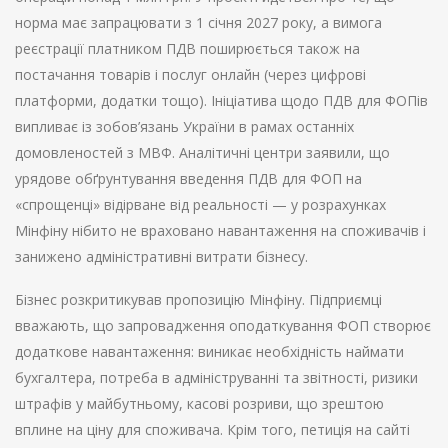
норма має запрацювати з 1 січня 2027 року, а вимога
реєстрації платником ПДВ поширюється також на
постачання товарів і послуг онлайн (через цифрові
платформи, додатки тощо). Ініціатива щодо ПДВ для ФОПів
випливає із зобов’язань України в рамах останніх
домовленостей з МВФ. Аналітичні центри заявили, що
урядове обґрунтування введення ПДВ для ФОП на
«спрощенці» відірване від реальності — у розрахунках
Мінфіну нібито не враховано навантаження на споживачів і
занижено адміністративні витрати бізнесу.
Бізнес розкритикував пропозицію Мінфіну. Підприємці
вважають, що запровадження оподаткування ФОП створює
додаткове навантаження: виникає необхідність наймати
бухгалтера, потреба в адмініструванні та звітності, ризики
штрафів у майбутньому, касові розриви, що зрештою
вплине на ціну для споживача. Крім того, петиція на сайті