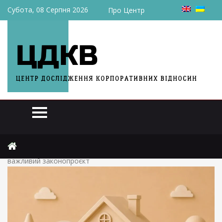
Субота, 08 Серпня 2026
Про Центр
Головна
Актуально
Іпотека в Україні може стати дешевшою: Рада підтримала
важливий законопроєкт