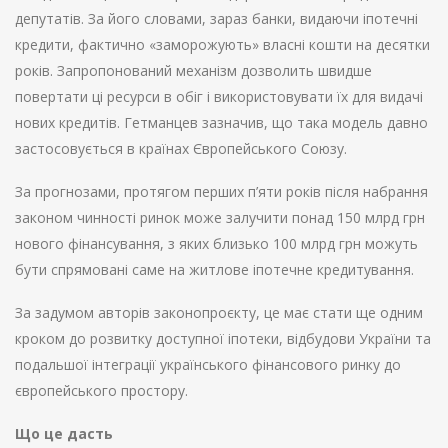
депутатів. За його словами, зараз банки, видаючи іпотечні
кредити, фактично «заморожують» власні кошти на десятки
років. Запропонований механізм дозволить швидше
повертати ці ресурси в обіг і використовувати їх для видачі
нових кредитів. Гетманцев зазначив, що така модель давно
застосовується в країнах Європейського Союзу.
За прогнозами, протягом перших п’яти років після набрання
законом чинності ринок може залучити понад 150 млрд грн
нового фінансування, з яких близько 100 млрд грн можуть
бути спрямовані саме на житлове іпотечне кредитування.
За задумом авторів законопроєкту, це має стати ще одним
кроком до розвитку доступної іпотеки, відбудови України та
подальшої інтеграції українського фінансового ринку до
європейського простору.
Що це дасть