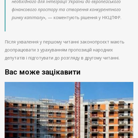
необхідного для інтеграції України до європейського
фінансового простору та створення конкурентного
ринку капіталу
», — коментують рішення у НКЦПФР.
Після ухвалення у першому читанні законопроєкт мають
доопрацювати з урахуванням пропозицій народних
депутатів і підготувати до розгляду в другому читанні.
Вас може зацікавити