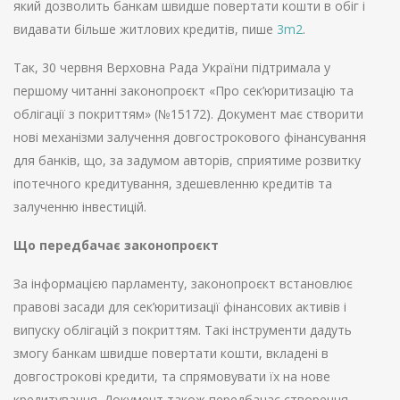
який дозволить банкам швидше повертати кошти в обіг і
видавати більше житлових кредитів, пише
3m2
.
Так, 30 червня Верховна Рада України підтримала у
першому читанні законопроєкт «Про сек’юритизацію та
облігації з покриттям» (№15172). Документ має створити
нові механізми залучення довгострокового фінансування
для банків, що, за задумом авторів, сприятиме розвитку
іпотечного кредитування, здешевленню кредитів та
залученню інвестицій.
Що передбачає законопроєкт
За інформацією парламенту, законопроєкт встановлює
правові засади для сек’юритизації фінансових активів і
випуску облігацій з покриттям. Такі інструменти дадуть
змогу банкам швидше повертати кошти, вкладені в
довгострокові кредити, та спрямовувати їх на нове
кредитування. Документ також передбачає створення