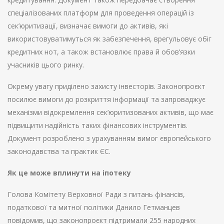
спеціалізованих платформ для проведення операцій із
сек’юритизації, визначає вимоги до активів, які
використовуватимуться як забезпечення, врегульовує обіг
кредитних нот, а також встановлює права й обов’язки
учасників цього ринку.
Окрему увагу приділено захисту інвесторів. Законопроєкт
посилює вимоги до розкриття інформації та запроваджує
механізми відокремлення сек’юритизованих активів, що має
підвищити надійність таких фінансових інструментів.
Документ розроблено з урахуванням вимог європейського
законодавства та практик ЄС.
Як це може вплинути на іпотеку
Голова Комітету Верховної Ради з питань фінансів,
податкової та митної політики Данило Гетманцев
повідомив, що законопроєкт підтримали 255 народних