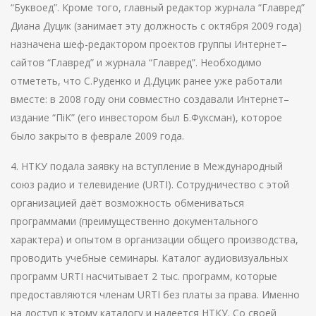
“Буквоед”. Кроме того, главный редактор журнала “Главред”
Диана Дуцик (занимает эту должность с октября 2009 года)
назначена шеф-редактором проектов группы Интернет–
сайтов “Главред” и журнала “Главред”. Необходимо
отмететь, что С.Руденко и Д.Дуцик ранее уже работали
вместе: в 2008 году они совместно создавали Интернет–
издание “ПіК” (его инвестором был Б.Фуксман), которое
было закрыто в феврале 2009 года.
4. НТКУ подала заявку на вступление в Международный
союз радио и телевидение (URTІ). Сотрудничество с этой
организацией даёт возможность обмениваться
программами (преимущественно документального
характера) и опытом в организации общего производства,
проводить учебные семинары. Каталог аудиовизуальных
программ URTІ насчитывает 2 тыс. программ, которые
предоставляются членам URTІ без платы за права. Именно
на доступ к этому каталогу и надеется НТКУ. Со своей