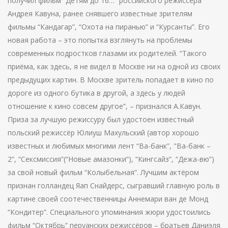
получил фильм “Детям до 16…” российского режиссёра
Андрея Кавуна, ранее снявшего известные зрителям
фильмы “Кандагар”, “Охота на пиранью” и “Курсанты”. Его
новая работа – это попытка взглянуть на проблемы
современных подростков глазами их родителей. “Такого
приёма, как здесь, я не видел в Москве ни на одной из своих
предыдущих картин. В Москве зритель попадает в кино по
дороге из одного бутика в другой, а здесь у людей
отношение к кино совсем другое”, – признался А.Кавун.
Приза за лучшую режиссуру был удостоен известный
польский режиссёр Юлиуш Махульский (автор хорошо
известных и любимых многими лент “Ва-банк”, "Ва-банк –
2”, “Сексмиссия”(“Новые амазонки”), “Кингсайз”, “Дежа-вю”)
за свой новый фильм “Колыбельная”. Лучшим актёром
признан голландец Яап Снайдерс, сыгравший главную роль в
картине своей соотечественницы Аннемари ван де Монд
“Кондитер”. Специального упоминания жюри удостоились
фильм “Октябрь” перуанских режиссёров – братьев Даниэля