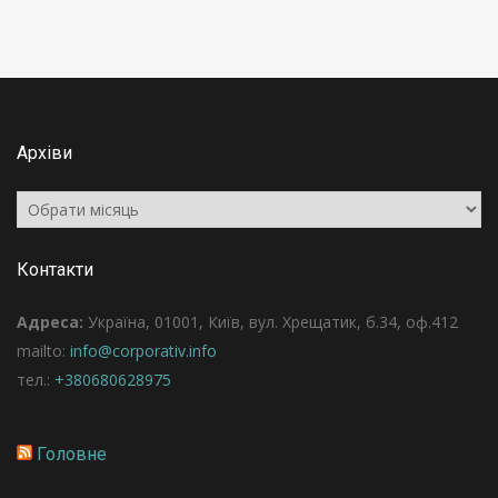
Архіви
Архіви
Контакти
Адреса:
Україна, 01001, Київ, вул. Хрещатик, б.34, оф.412
mailto:
info@corporativ.info
тел.:
+380680628975
Головне