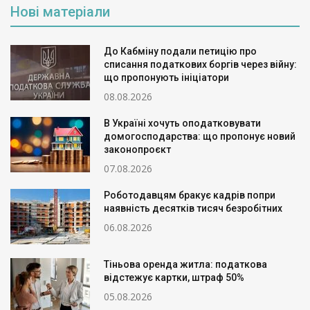
Нові матеріали
До Кабміну подали петицію про
списання податкових боргів через війну:
що пропонують ініціатори
08.08.2026
В Україні хочуть оподатковувати
домогосподарства: що пропонує новий
законопроєкт
07.08.2026
Роботодавцям бракує кадрів попри
наявність десятків тисяч безробітних
06.08.2026
Тіньова оренда житла: податкова
відстежує картки, штраф 50%
05.08.2026