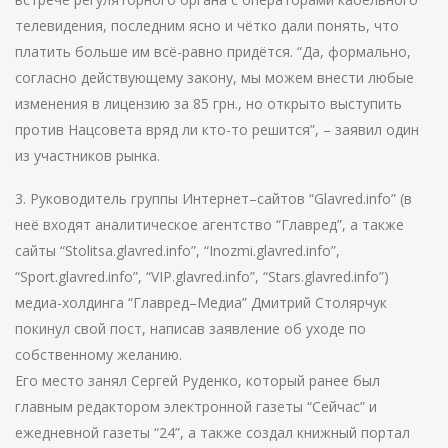
телевидения, последним ясно и чётко дали понять, что
платить больше им всё-равно придётся. “Да, формально,
согласно действующему закону, мы можем внести любые
изменения в лицензию за 85 грн., но открыто выступить
против Нацсовета вряд ли кто-то решится”, – заявил один
из участников рынка.
3. Руководитель группы Интернет–сайтов “Glavred.info” (в
неё входят аналитическое агентство “Главред”, а также
сайты “Stolitsa.glavred.info”, “Inozmi.glavred.info”,
“Sport.glavred.info”, “VIP.glavred.info”, “Stars.glavred.info”)
медиа-холдинга “Главред–Медиа” Дмитрий Столярчук
покинул свой пост, написав заявление об уходе по
собственному желанию.
Его место занял Сергей Руденко, который ранее был
главным редактором электронной газеты “Сейчас” и
ежедневной газеты “24”, а также создал книжный портал