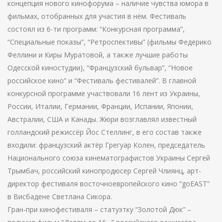
концепция нового кинофорума – наличие чувства юмора в
фильмах, отобранных для участия в нём. Фестиваль
состоял из 6-ти программ: “Конкурсная программа”,
“Специальные показы”, “Ретроспективы” (фильмы Федерико
Феллини и Киры Муратовой, а также лучшие работы
Одесской киностудии), “Французский бульвар”, “Новое
российское кино” и “Фестиваль фестивалей”. В главной
конкурсной программе участвовали 16 лент из Украины,
России, Италии, Германии, Франции, Испании, Японии,
Австралии, США и Канады. Жюри возглавлял известный
голландский режиссёр Йос Стеллинг, в его состав также
входили: французский актёр Грегуар Колен, председатель
Национального союза кинематографистов Украины Сергей
Трымбач, российский кинопродюсер Сергей Члиянц, арт-
директор фестиваля восточноевропейского кино “goEAST”
в Висбадене Светлана Сикора.
Гран-при кинофестиваля – статуэтку “Золотой Дюк” –