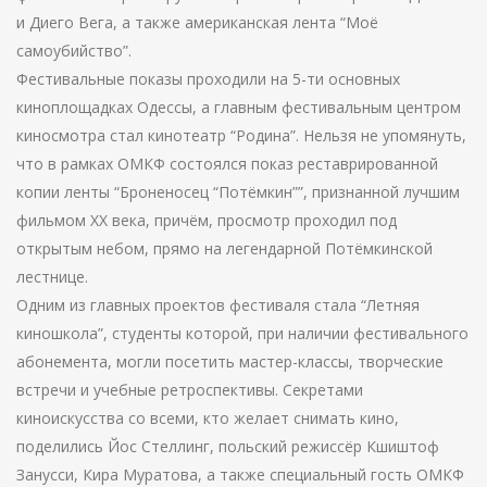
и Диего Вега, а также американская лента “Моё
самоубийство”.
Фестивальные показы проходили на 5-ти основных
киноплощадках Одессы, а главным фестивальным центром
киносмотра стал кинотеатр “Родина”. Нельзя не упомянуть,
что в рамках ОМКФ состоялся показ реставрированной
копии ленты “Броненосец “Потёмкин””, признанной лучшим
фильмом XX века, причём, просмотр проходил под
открытым небом, прямо на легендарной Потёмкинской
лестнице.
Одним из главных проектов фестиваля стала “Летняя
киношкола”, студенты которой, при наличии фестивального
абонемента, могли посетить мастер-классы, творческие
встречи и учебные ретроспективы. Секретами
киноискусства со всеми, кто желает снимать кино,
поделились Йос Стеллинг, польский режиссёр Кшиштоф
Занусси, Кира Муратова, а также специальный гость ОМКФ