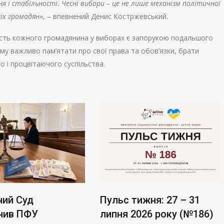
 і стабільності. Чесні вибори – це не лише механізм політичної
сіх громадя
н», – впевнений Денис Костржевський.
асть кожного громадянина у виборах є запорукою подальшого
ому важливо пам’ятати про свої права та обов’язки, брати
о і процвітаючого суспільства.
ний Суд
Пульс тижня: 27 – 31
нив ПФУ
липня 2026 року (№186)