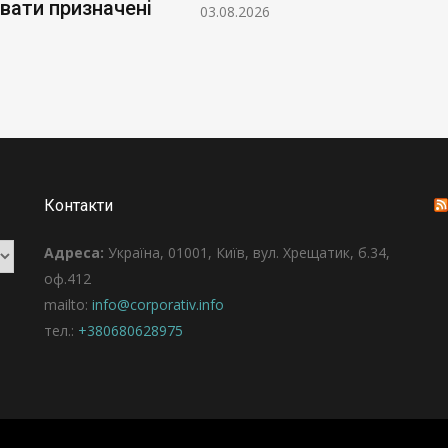
вати призначені
03.08.2026
Контакти
Адреса:
Україна, 01001, Київ, вул. Хрещатик, б.34,
оф.412
mailto:
info@corporativ.info
тел.:
+380680628975