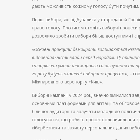
дають можливість кожному голосу бути почутим.
Перші вибори, які відбувалися у стародавній Грец
право голосу. Протягом століть виборчі процеси
дозволило зробити вибори більш доступними і сп
«
Основні принципи демократії залишаються незмін
відповідальність влади перед народом. Ці принци
створюючи умови для мирного співіснування та пр
го року будуть охоплені виборчим процесом
», – г
Міжнародного аеропорту «Київ».
Виборчі кампанії у 2024 році значно змінилися зав
основними платформами для агітації та обговоре
більшої аудиторії та залучати молодь до політич
голосування, що робить процес волевиявлення зр
кібербезпеки та захисту персональних даних вибо