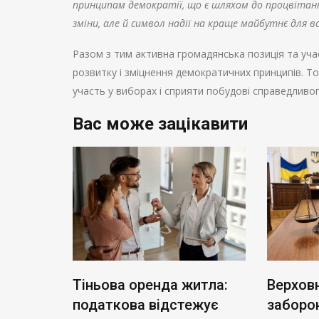
принципам демократії, що є шляхом до процвітання
зміни, але й символ надії на краще майбутнє для в
Разом з тим активна громадянська позиція та уч
розвитку і зміцнення демократичних принципів. Т
участь у виборах і сприяти побудові справедливог
Вас може зацікавити
акує
Тіньова оренда житла:
Верхов
ність
податкова відстежує
заборо