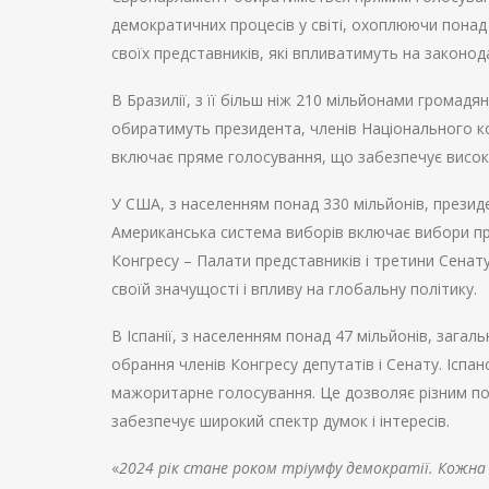
демократичних процесів у світі, охоплюючи понад
своїх представників, які впливатимуть на законод
В Бразилії, з її більш ніж 210 мільйонами громад
обиратимуть президента, членів Національного ко
включає пряме голосування, що забезпечує високу
У США, з населенням понад 330 мільйонів, президе
Американська система виборів включає вибори пр
Конгресу – Палати представників і третини Сенат
своїй значущості і впливу на глобальну політику.
В Іспанії, з населенням понад 47 мільйонів, зага
обрання членів Конгресу депутатів і Сенату. Іспа
мажоритарне голосування. Це дозволяє різним по
забезпечує широкий спектр думок і інтересів.
«
2024 рік стане роком тріумфу демократії. Кожна 