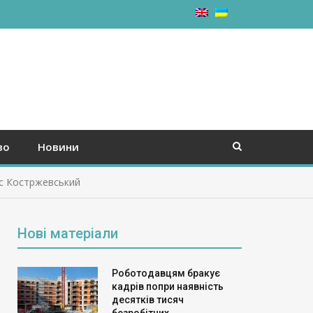
во
Новини
нис Костржевський
Нові матеріали
Роботодавцям бракує
кадрів попри наявність
десятків тисяч