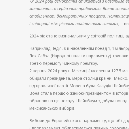
«
У 2024 році демократія стикається з багатьма в
залишаються серйозною проблемою. Вплив зовнішні
стабільності демократичних процесів. Поляризаці
і співпраці між різними політичними силами
», – 
2024 рік стане визначальним у світовій політиці, а
Наприклад, Індія, з її населенням понад 1,4 мілья
Лок Сабха (Народної палати парламенту) тривали
третю перемогу чинному прем’єру.
2 червня 2024 року в Мексиці (населення 127.5 млн
обирали президента, мера столиці країни, Мехіко
від правлячої партії Морена була Клаудія Шейнба
Вона стала першою жінкою-президентом в історі
обраною на цю посаду. Шейнбаум здобула понад 3
мексиканських виборів.
Вибори до Європейського парламенту, що об’єднує 
Європарламент обиратиметься прямим голосуван