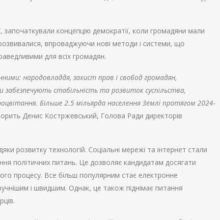
ії, започаткували концепцію демократії, коли громадяни мали
 розвивалися, впроваджуючи нові методи і системи, що
раведливими для всіх громадян.
ними: народовладдя, захист прав і свобод громадян,
пи забезпечують стабільність та розвиток суспільства,
оцвітання. Більше 2.5 мільярда населення Землі протягом 2024-
оворить Денис Костржевський, Голова Ради директорів
дяки розвитку технологій. Соціальні мережі та інтернет стали
ння політичних питань. Це дозволяє кандидатам досягати
ного процесу. Все більш популярним стає електронне
учнішим і швидшим. Однак, це також піднімає питання
рців.