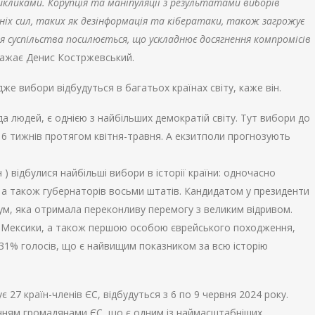
икликами. Корупція та маніпуляції з результатами виборів
х сил, таких як дезінформація та кібератаки, також загрожує
я суспільства посилюється, що ускладнює досягнення компромісів
вважає Денис Костржевський.
дже вибори відбудуться в багатьох країнах світу, каже він.
рда людей, є однією з найбільших демократій світу. Тут вибори до
 6 тижнів протягом квітня-травня. А екзитполи прогнозують
 ) відбулися найбільші вибори в історії країни: одночасно
, а також губернаторів восьми штатів. Кандидатом у президенти
ум, яка отримала переконливу перемогу з великим відривом.
ї Мексики, а також першою особою єврейського походження,
1% голосів, що є найвищим показником за всю історію
27 країн-членів ЄС, відбудуться з 6 по 9 червня 2024 року.
ням громадянами ЄС, що є одним із наймасштабніших