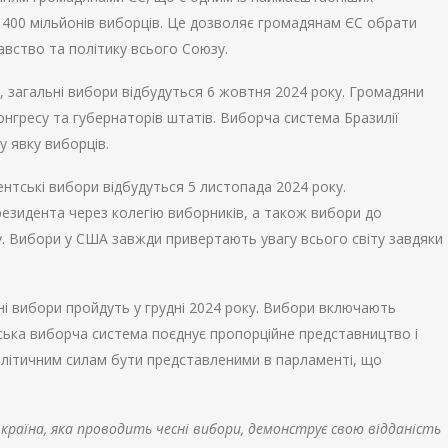
 400 мільйонів виборців. Це дозволяє громадянам ЄС обрати
авство та політику всього Союзу.
ян, загальні вибори відбудуться 6 жовтня 2024 року. Громадяни
нгресу та губернаторів штатів. Виборча система Бразилії
 явку виборців.
нтські вибори відбудуться 5 листопада 2024 року.
езидента через колегію виборників, а також вибори до
у. Вибори у США завжди привертають увагу всього світу завдяки
льні вибори пройдуть у грудні 2024 року. Вибори включають
нська виборча система поєднує пропорційне представництво і
літичним силам бути представленими в парламенті, що
країна, яка проводить чесні вибори, демонструє свою відданість