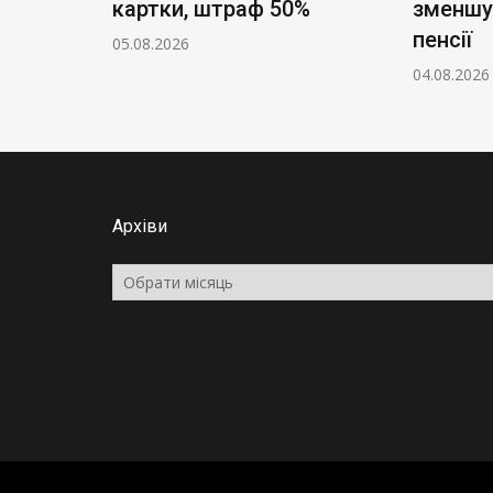
картки, штраф 50%
зменшу
пенсії
05.08.2026
04.08.2026
Архіви
Архіви