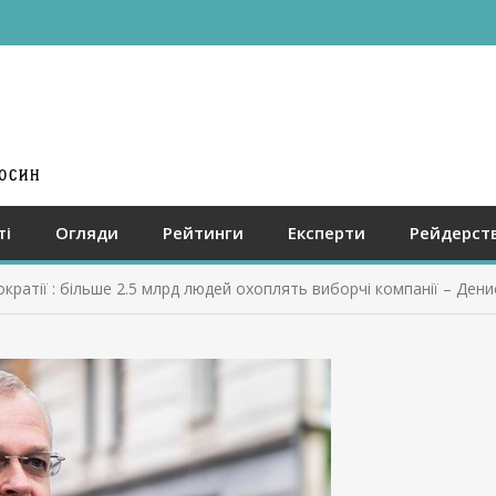
ті
Огляди
Рейтинги
Експерти
Рейдерст
ократії : більше 2.5 млрд людей охоплять виборчі компанії – Де