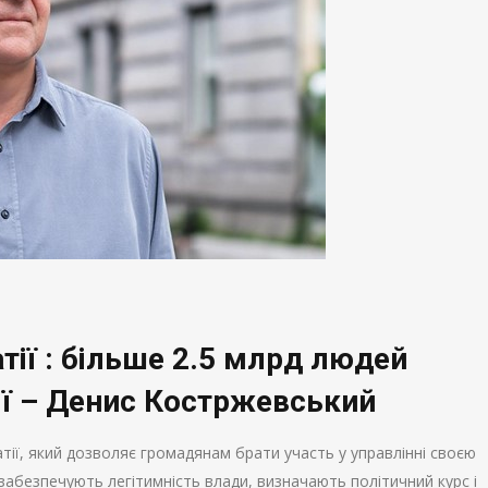
тії : більше 2.5 млрд людей
ії – Денис Костржевський
тії, який дозволяє громадянам брати участь у управлінні своєю
абезпечують легітимність влади, визначають політичний курс і