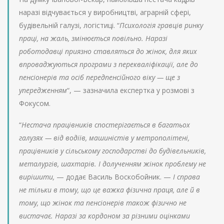
наразі відчувається у виробництві, аграрній сфері,
будівельній галузі, логістиці. “
Психологія гравців ринку
праці, на жаль, змінюється повільно. Наразі
роботодавці приязно ставляться до жінок, для яких
впроваджуються програми з перекваліфікації, але до
пенсіонерів та осіб передпенсійного віку — ще з
упередженням
“, — зазначила експертка у розмові з
Фокусом.
“
Нестача працівників спостерігається в багатьох
галузях — від водіїв, машиністів у метрополітені,
працівників у сільському господарстві до будівельників,
металургів, шахтарів. І долученням жінок проблему не
вирішити,
— додає Василь Воскобойник. —
І справа
не тільки в тому, що це важка фізична праця, але й в
тому, що жінок та пенсіонерів також фізично не
вистачає. Наразі за кордоном за різними оцінками