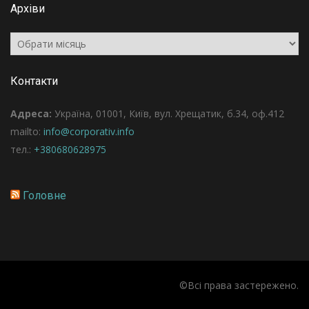
Архіви
Архіви
Контакти
Адреса:
Україна, 01001, Київ, вул. Хрещатик, б.34, оф.412
mailto:
info@corporativ.info
тел.:
+380680628975
Головне
©Всі права застережено.