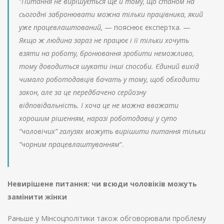
“
Питання не вирішується ще й тому, що станом на
сьогодні забронювати можна тільки працівника, який
уже працевлаштований,
— пояснює експертка. —
Якщо ж людина зараз не працює і її тільки хочуть
взяти на роботу, бронювання зробити неможливо,
тому доводиться шукати інші способи. Єдиний вихід
чимало роботодавців бачать у тому, щоб обходити
закон, але за це передбачено серйозну
відповідальність. І хоча це не можна вважати
хорошим рішенням, наразі роботодавці у суто
“чоловічих” галузях можуть вирішити питання тільки
“чорним працевлаштуванням
“.
Невирішене питання: чи всюди чоловіків можуть
замінити жінки
Раньше у Мінсоцполітики також обговорювали проблему