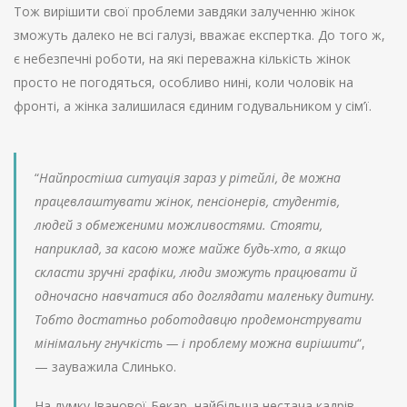
Тож вирішити свої проблеми завдяки залученню жінок
зможуть далеко не всі галузі, вважає експертка. До того ж,
є небезпечні роботи, на які переважна кількість жінок
просто не погодяться, особливо нині, коли чоловік на
фронті, а жінка залишилася єдиним годувальником у сім’ї.
“
Найпростіша ситуація зараз у рітейлі, де можна
працевлаштувати жінок, пенсіонерів, студентів,
людей з обмеженими можливостями. Стояти,
наприклад, за касою може майже будь-хто, а якщо
скласти зручні графіки, люди зможуть працювати й
одночасно навчатися або доглядати маленьку дитину.
Тобто достатньо роботодавцю продемонструвати
мінімальну гнучкість — і проблему можна вирішити
“,
— зауважила Слинько.
На думку Іванової-Бекар, найбільша нестача кадрів