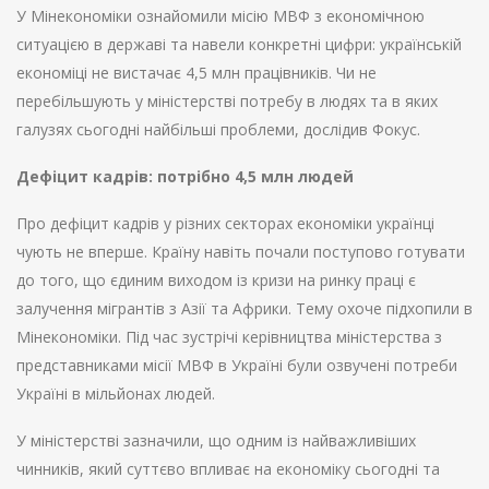
У Мінекономіки ознайомили місію МВФ з економічною
ситуацією в державі та навели конкретні цифри: українській
економіці не вистачає 4,5 млн працівників. Чи не
перебільшують у міністерстві потребу в людях та в яких
галузях сьогодні найбільші проблеми, дослідив Фокус.
Дефіцит кадрів: потрібно 4,5 млн людей
Про дефіцит кадрів у різних секторах економіки українці
чують не вперше. Країну навіть почали поступово готувати
до того, що єдиним виходом із кризи на ринку праці є
залучення мігрантів з Азії та Африки. Тему охоче підхопили в
Мінекономіки. Під час зустрічі керівництва міністерства з
представниками місії МВФ в Україні були озвучені потреби
Україні в мільйонах людей.
У міністерстві зазначили, що одним із найважливіших
чинників, який суттєво впливає на економіку сьогодні та