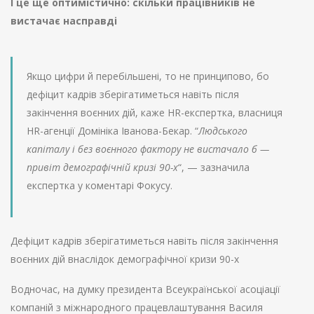
І це ще оптимістично: скільки працівників не
вистачає насправді
Якщо цифри й перебільшені, то не принципово, бо
дефіцит кадрів зберігатиметься навіть після
закінчення воєнних дій, каже HR-експертка, власниця
HR-агенції Домініка Іванова-Бекар. “
Людського
капіталу і без воєнного фактору не вистачало б —
привіт демографічній кризі 90-х
“, — зазначила
експертка у коментарі Фокусу.
Дефіцит кадрів зберігатиметься навіть після закінчення
воєнних дій внаслідок демографічної кризи 90-х
Водночас, на думку президента Всеукраїнської асоціації
компаній з міжнародного працевлаштування Василя