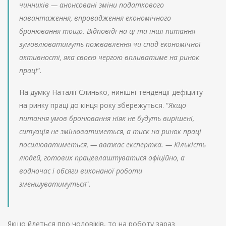
чинників — анонсовані зміни податкового
навантаження, впровадження економічного
бронювання тощо. Відповіді на ці та інші питання
зумовлюватимуть пожвавлення чи спад економічної
активності, яка своєю чергою впливатиме на ринок
праці
“.
На думку Наталії Слинько, нинішні тенденції дефіциту
на ринку праці до кінця року збережуться. “
Якщо
питання умов бронювання ніяк не будуть вирішені,
ситуація не змінюватиметься, а тиск на ринок праці
посилюватиметься, — вважає експертка. — Кількість
людей, готових працевлаштуватися офіційно, а
водночас і обсяги виконаної роботи
зменшуватимуться
“.
Якщо йдеться про чоловіків, то на роботу зараз