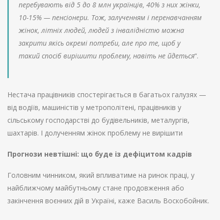
перебувають від 5 до 8 млн українців, 40% з них жінки,
10-15% — пенсіонери. Тож, залученням і перенавчанням
жінок, літніх людей, людей з інвалідністю можна
закрити якісь окремі потреби, але про те, щоб у
такий спосіб вирішити проблему, навіть не йдеться
“.
Нестача працівників спостерігається в багатьох галузях —
від водіїв, машиністів у метрополітені, працівників у
сільському господарстві до будівельників, металургів,
шахтарів. І долученням жінок проблему не вирішити
Прогнози невтішні: що буде із дефіцитом кадрів
Головним чинником, який впливатиме на ринок праці, у
найближчому майбутньому стане продовження або
закінчення воєнних дій в Україні, каже Василь Воскобойник.