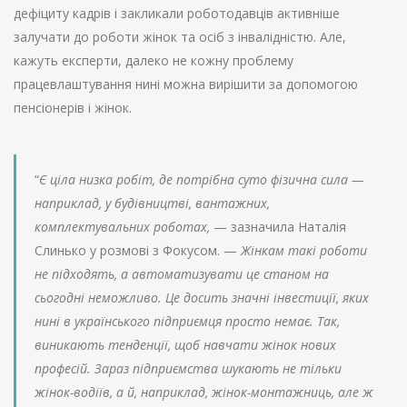
дефіциту кадрів і закликали роботодавців активніше
залучати до роботи жінок та осіб з інвалідністю. Але,
кажуть експерти, далеко не кожну проблему
працевлаштування нині можна вирішити за допомогою
пенсіонерів і жінок.
“
Є ціла низка робіт, де потрібна суто фізична сила —
наприклад, у будівництві, вантажних,
комплектувальних роботах,
— зазначила Наталія
Слинько у розмові з Фокусом. —
Жінкам такі роботи
не підходять, а автоматизувати це станом на
сьогодні неможливо. Це досить значні інвестиції, яких
нині в українського підприємця просто немає. Так,
виникають тенденції, щоб навчати жінок нових
професій. Зараз підприємства шукають не тільки
жінок-водіїв, а й, наприклад, жінок-монтажниць, але ж