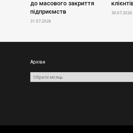
до масового закриття
клієнті
підприємств
30.07.2026
31.07.2026
Архіви
Архіви