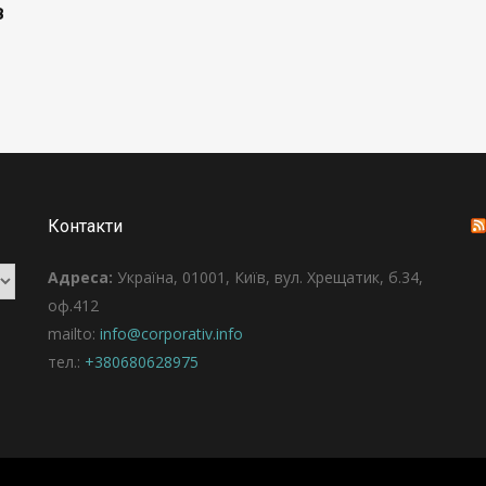
в
Контакти
Адреса:
Україна, 01001, Київ, вул. Хрещатик, б.34,
оф.412
mailto:
info@corporativ.info
тел.:
+380680628975