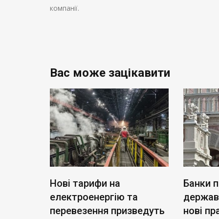
компанії.
Вас може зацікавити
я: чому
Нові тарифи на
Банки 
електроенергію та
державі
цює в
перевезення призведуть
нові пр