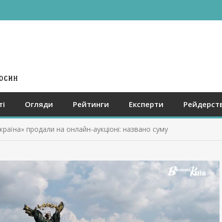
ті
Огляди
Рейтинги
Експерти
Рейдерст
раїна» продали на онлайн-аукціоні: названо суму