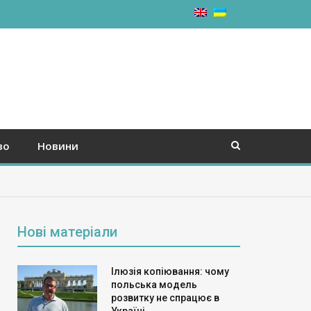
во
Новини
Нові матеріали
Ілюзія копіювання: чому
польська модель
розвитку не спрацює в