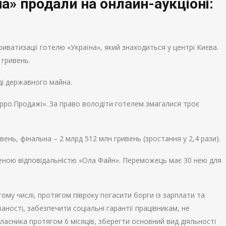
а» продали на онлайн-аукціоні:
приватизації готелю «Україна», який знаходиться у центрі Києва.
 гривень.
ді державного майна.
рро.Продажі». За право володіти готелем змагалися троє
ень, фінальна – 2 млрд 512 млн гривень (зростання у 2,4 рази).
ною відповідальністю «Ола Файн». Переможець має 30 нею для
 тому числі, протягом півроку погасити борги із зарплати та
ності, забезпечити соціальні гарантії працівникам, не
власника протягом 6 місяців, зберегти основний вид діяльності