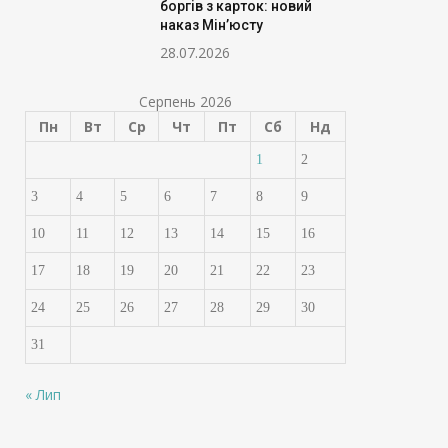
боргів з карток: новий
наказ Мін’юсту
28.07.2026
Серпень 2026
Пн
Вт
Ср
Чт
Пт
Сб
Нд
1
2
3
4
5
6
7
8
9
10
11
12
13
14
15
16
17
18
19
20
21
22
23
24
25
26
27
28
29
30
31
« Лип