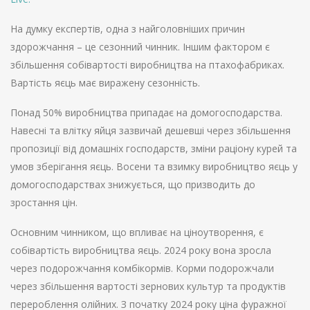
На думку експертів, одна з найголовніших причин
здорожчання – це сезонний чинник. Іншим фактором є
збільшення собівартості виробництва на птахофабриках.
Вартість яєць має виражену сезонність.
Понад 50% виробництва припадає на домогосподарства.
Навесні та влітку яйця зазвичай дешевші через збільшення
пропозиції від домашніх господарств, зміни раціону курей та
умов зберігання яєць. Восени та взимку виробництво яєць у
домогосподарствах знижується, що призводить до
зростання цін.
Основним чинником, що впливає на ціноутворення, є
собівартість виробництва яєць. 2024 року вона зросла
через подорожчання комбікормів. Корми подорожчали
через збільшення вартості зернових культур та продуктів
перероблення олійних. З початку 2024 року ціна фуражної