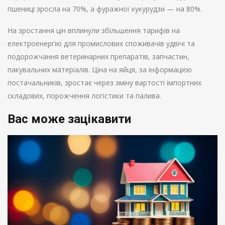
пшениці зросла на 70%, а фуражної кукурудзи — на 80%.
На зростання цін вплинули збільшення тарифів на
електроенергію для промислових споживачів удвічі та
подорожчання ветеринарних препаратів, запчастин,
пакувальних матеріалів. Ціна на яйця, за інформацією
постачальників, зростає через зміну вартості імпортних
складових, порожчення логістики та палива.
Вас може зацікавити