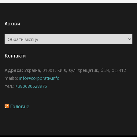
Архіви
Архіви
Контакти
Адреса:
Україна, 01001, Київ, вул. Хрещатик, б.34, оф.412
mailto:
info@corporativ.info
тел.:
+380680628975
Головне