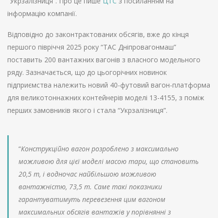
“Укрзалізниця”. Про це пише
ЦТС
з посиланням на
інформацію компанії.
Відповідно до законтрактованих обсягів, вже до кінця
першого півріччя 2025 року “ТАС Дніпровагонмаш”
поставить 200 вантажних вагонів з власного модельного
ряду. Зазначається, що до цьогорічних новинок
підприємства належить новий 40-футовий вагон-платформа
для великотоннажних контейнерів моделі 13-4155, з поміж
перших замовників якого і стала “Укрзалізниця”.
“
Конструкційно вагон розроблено з максимально
можливою для цієї моделі масою тари, що становить
20,5 т, і водночас найбільшою можливою
вантажністю, 73,5 т. Саме такі показники
гарантуватимуть перевезення цим вагоном
максимальних обсягів вантажів у порівнянні з