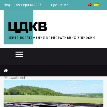
Неділя, 09 Серпня 2026
Про Центр
Головна
Актуально
“Дніпровагонмаш” поставить понад 200 вагонів
“Укрзалізниці”