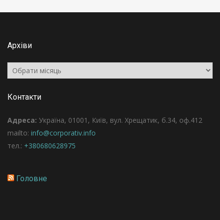
Архіви
Архіви
Контакти
Адреса:
Україна, 01001, Київ, вул. Хрещатик, б.34, оф.412
mailto:
info@corporativ.info
тел.:
+380680628975
Головне