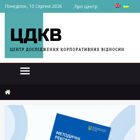
Понеділок, 10 Серпня 2026
Про Центр
Головна
Актуально
НАЗК вдосконалило роз’яснення щодо конфлікту інтересів