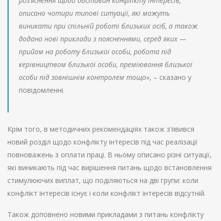
роз’яснення щодо обставин конфлікту інтересів,
описано чотири типові ситуації, які можуть
виникати при спільній роботі близьких осіб, а також
додано нові приклади з поясненнями, серед яких —
прийом на роботу близької особи, робота під
керівництвом близької особи, преміювання близької
особи під зовнішнім контролем тощо
», – сказано у
повідомленні.
Крім того, в методичних рекомендаціях також з’явився
новий розділ щодо конфлікту інтересів під час реалізації
повноважень з оплати праці. В ньому описано різні ситуації,
які виникають під час вирішення питань щодо встановлення
стимулюючих виплат, що поділяються на дві групи: коли
конфлікт інтересів існує і коли конфлікт інтересів відсутній.
Також доповнено новими прикладами з питань конфлікту