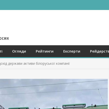
ті
Огляди
Рейтинги
Експерти
Рейдерст
охід держави активи білоруської компанії