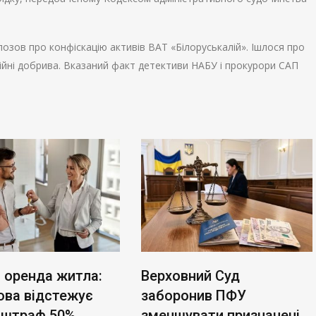
озов про конфіскацію активів ВАТ «Білоруськалій». Ішлося про
лійні добрива. Вказаний факт детективи НАБУ і прокурори САП
 оренда житла:
Верховний Суд
ова відстежує
заборонив ПФУ
, штраф 50%
зменшувати призначені