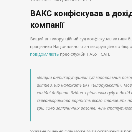
ВАКС конфіскував в дохі
компанії
Вищий антикорупційний суд конфіскував активи біл
працівники Національного антикорупційного бюро 
повідомляють
прес-служби НАБУ і САП.
«
Вищий антикорупційний суд задовольнив позов
активи, що належать ВАТ «Білоруськалій». Мов
калійні добрива. Згідно з рішенням суду в дох
середньоринкова вартість якого становить пон
грн; 1545 залізничних вагонів; 48% статутног
Указане рішення суду може бути оскаржено в пор