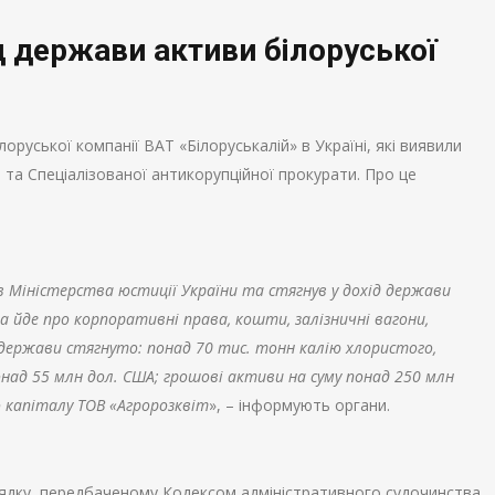
д держави активи білоруської
оруської компанії ВАТ «Білоруськалій» в Україні, які виявили
та Спеціалізованої антикорупційної прокурати. Про це
 Міністерства юстиції України та стягнув у дохід держави
а йде про корпоративні права, кошти, залізничні вагони,
ід держави стягнуто: понад 70 тис. тонн калію хлористого,
ад 55 млн дол. США; грошові активи на суму понад 250 млн
о капіталу ТОВ «Агророзквіт
», – інформують органи.
ядку, передбаченому Кодексом адміністративного судочинства