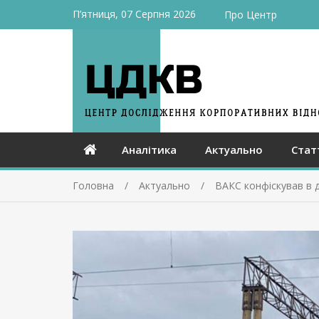
П’ятниця, 07 Серпня 2026
Про Центр
Аналітика
Актуально
Стат
Головна
Актуально
ВАКС конфіскував в д