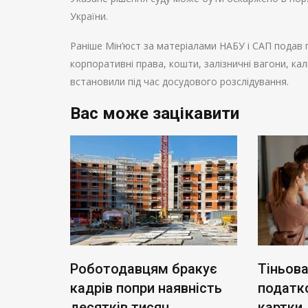
України.
Раніше Мін’юст за матеріалами НАБУ і САП подав п
корпоративні права, кошти, залізничні вагони, ка
встановили під час досудового розслідування.
Вас може зацікавити
Роботодавцям бракує
Тіньова
кадрів попри наявність
податк
а: що
десятків тисяч
картки