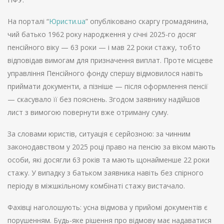
На порталі “
Юристи.ua
” опубліковано скаргу громадянина,
чий батько 1962 року народження у січні 2025-го досяг
пенсійного віку — 63 роки — і мав 22 роки стажу, тобто
відповідав вимогам для призначення виплат. Проте місцеве
управління Пенсійного фонду спершу відмовилося навіть
приймати документи, а пізніше — після оформлення пенсії
— скасувало її без пояснень. Згодом заявнику надійшов
лист з вимогою повернути вже отриману суму.
За словами юристів, ситуація є серйозною: за чинним
законодавством у 2025 році право на пенсію за віком мають
особи, які досягли 63 років та мають щонайменше 22 роки
стажу. У випадку з батьком заявника навіть без спірного
періоду в міжшкільному комбінаті стажу вистачало.
Фахівці наголошують: усна відмова у прийомі документів є
порушенням. Будь-яке рішення про відмову має надаватися