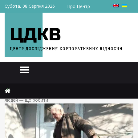
Субота, 08 Серпня 2026
Про Центр
Головна
Актуально
Пенсії зрізають потайки: юристи показали, як ПФУ дурить
людей — що робити