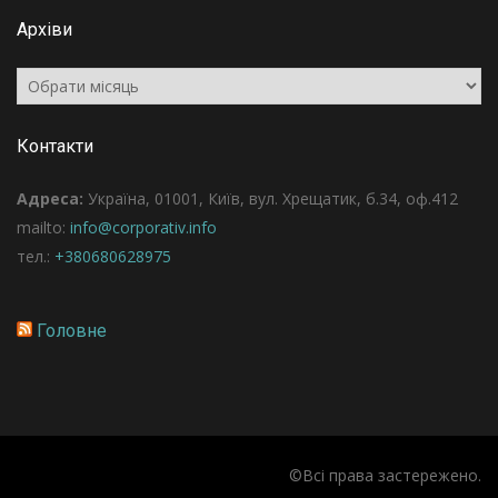
Архіви
Архіви
Контакти
Адреса:
Україна, 01001, Київ, вул. Хрещатик, б.34, оф.412
mailto:
info@corporativ.info
тел.:
+380680628975
Головне
©Всі права застережено.