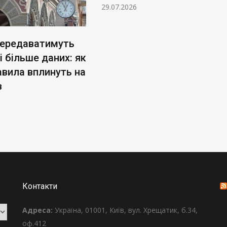
29.07.2026
передаватимуть
 більше даних: як
авила вплинуть на
в
Контакти
Адреса:
Україна, 01001, Київ, вул. Хрещатик, б.34,
оф.412