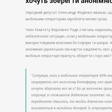
хочуть зберегти анонімні
Народний депутат Олександр Федієнко вважає, що
мобільним операторам заробляти великі гроші.
Член Комітету Верховної Ради з питань національ
небезпечною ситуацію, коли у мобільних оператор
використовували власники ботоферм та шахраї. А
анонімних українських сім-карток націлюють свої
мобільні оператори прагнуть зберегти стаус-кво?
“
Ситуація, коли у мобільних операторів 80% а
свормувати хоч величезну ботоферму, хоч армі
хочуть зберігати все як є? Бо це величезні гр
отримує зі споживачів додаткові платежі: по 2, 
передплата з’явилась, то якийсь дзвіночок пла
виливається в мільйони доларів! Їх отримуют