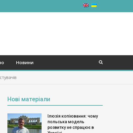
во
Новини
стувачів
Нові матеріали
Ілюзія копіювання: чому
польська модель
розвитку не спрацює в