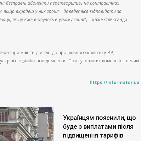
імні безправні абоненти перетворились на контрактних
А якщо вкрадеш у них гроші – доведеться відповідати за
ції, як це вже відбулось в усьому світі
”, – каже Олександр
оператори мають доступ до профільного комітету ВР,
стрічі є офіційні повідомлення. Тож, у великих компаній є великі
https://informator.ua
Українцям пояснили, що
буде з виплатами після
підвищення тарифів