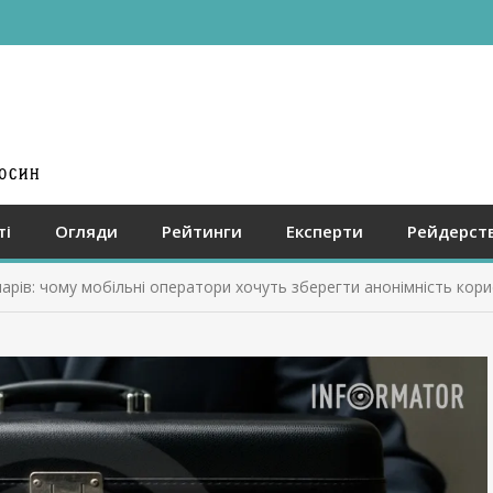
ті
Огляди
Рейтинги
Експерти
Рейдерст
арів: чому мобільні оператори хочуть зберегти анонімність кори