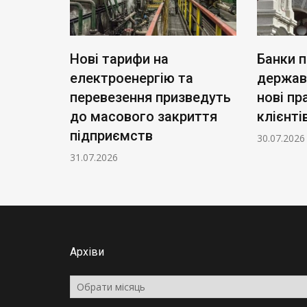
я: чому
Нові тарифи на
Банки 
електроенергію та
державі
цює в
перевезення призведуть
нові пр
до масового закриття
клієнті
підприємств
30.07.2026
31.07.2026
Архіви
Архіви