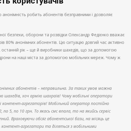
сть користувачів
 анонімність робить абонентів безправними і дозволяє
ної безпеки, оборони та розвідки Олександр Федієнко вважає
ів 80% анонімних абонентів. Цю ситуацію довгий час активно
 останній рік – ще й виробники шахедів, що за допомогою
 дрони на наші міста за допомогою мобільних мереж. Чому ж
нонімних абонентів – неправильна. За таких умов можна
ю шахедів, хоч армію шахраїв! Чому мобільні оператори
оші контент-агрегаторів! Мобільний оператор постійно
по 5, по 10 грн. То якась смс впала, то на якийсь сервіс
тний. Враховуючи обсяг абонентської бази, на місяць це
ь контент-агрегатори та діляться з мобільними