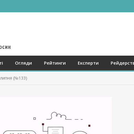
ті
Огляди
Рейтинги
Експерти
Рейдерст
 липня (№133)