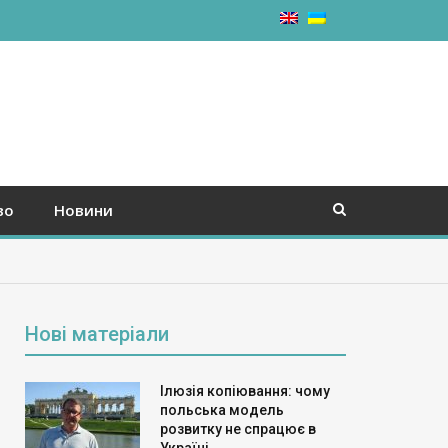
во
Новини
Нові матеріали
Ілюзія копіювання: чому
польська модель
розвитку не спрацює в