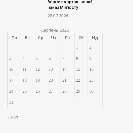
боргів з карток: новий
наказ Мін’юсту
28.07.2026
Серпень 2026
Пн
Вт
Ср
Чт
Пт
Сб
Нд
1
2
3
4
5
6
7
8
9
10
11
12
13
14
15
16
17
18
19
20
21
22
23
24
25
26
27
28
29
30
31
« Лип