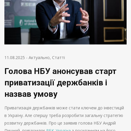
11.08.2025
-
Актуально
,
Статті
Голова НБУ анонсував старт
приватизації держбанків і
назвав умову
Приватизація держбанків може стати ключем до інвестицій
в Україну. Але спершу треба розробити загальну стратегію
розвитку держбанків. Про це заявив голова НБУ Андрій
Пишний, повідомляє
РБК-Україна
з посиланням на його