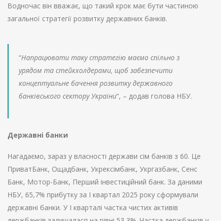
Водночас він вважає, що такий крок має бути частиною
загальної стратегії розвитку державних банків.
“
Напрацювати таку стратегію маємо спільно з
урядом та стейкхолдерами, щоб забезпечити
концептуальне бачення розвитку державного
банківського сектору України
“, – додав голова НБУ.
Державні банки
Нагадаємо, зараз у власності держави сім банків з 60. Це
ПриватБанк, Ощадбанк, Укрексімбанк, Укргазбанк, Сенс
Банк, Мотор-Банк, Перший інвестиційний банк. За даними
НБУ, 65,7% прибутку за I квартал 2025 року сформували
державні банки. У I кварталі частка чистих активів
держбанків залишалася на рівні 53,3%. Частка держбанків у