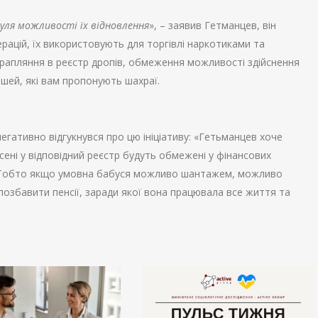
нуля можливості їх відновлення
», – заявив Гетманцев, він
рацій, їх використовують для торгівлі наркотиками та
трапляння в реєстр дропів, обмеження можливості здійснення
ошей, які вам пропонують шахраї.
гативно відгукнувся про цю ініціативу: «Гетьманцев хоче
несені у відповідний реєстр будуть обмежені у фінансових
. «Тобто якщо умовна бабуся можливо шантажем, можливо
позбавити пенсії, заради якої вона працювала все життя та