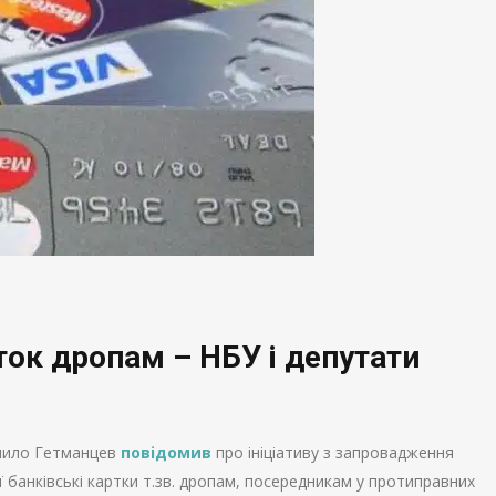
ток дропам – НБУ і депутати
анило Гетманцев
повідомив
про ініціативу з запровадження
ої банківські картки т.зв. дропам, посередникам у протиправних