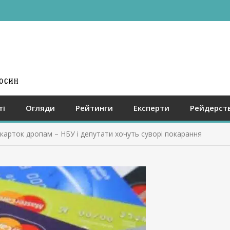
ті
Огляди
Рейтинги
Експерти
Рейдерст
карток дропам – НБУ і депутати хочуть суворі покарання