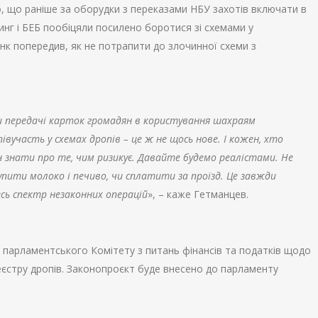
о, що раніше за оборудки з переказами НБУ захотів включати в
инг і БЕБ пообіцяли посилено боротися зі схемами у
нк попередив, як не потрапити до злочинної схеми з
и передачі карток громадян в користування шахраям
івучасть у схемах дропів – це ж не щось нове. І кожен, хто
н знати про те, чим ризикує. Давайте будемо реалістами. Не
пити молоко і печиво, чи сплатити за проїзд. Це завжди
есь спектр незаконних операцій
», – каже Гетманцев.
 парламентського Комітету з питань фінансів та податків щодо
еєстру дропів. Законопроєкт буде внесено до парламенту