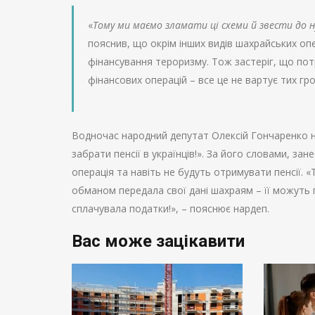
«
Тому ми маємо зламати ці схеми й звести до 
пояснив, що окрім інших видів шахрайських опе
фінансування тероризму. Тож застеріг, що по
фінансових операцій – все це не вартує тих гр
Водночас народний депутат Олексій Гончаренко не
забрати пенсії в українців!». За його словами, за
операція та навіть не будуть отримувати пенсії
обманом передала свої дані шахраям – її можуть 
сплачувала податки!», – пояснює нардеп.
Вас може зацікавити