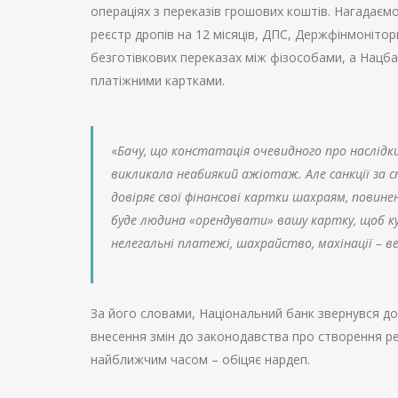
операціях з переказів грошових коштів. Нагадаєм
реєстр дропів на 12 місяців, ДПС, Держфінмонітор
безготівкових переказах між фізособами, а Нацба
платіжними картками.
«
Бачу, що констатація очевидного про наслідк
викликала неабиякий ажіотаж. Але санкції за сп
довіряє свої фінансові картки шахраям, повине
буде людина «орендувати» вашу картку, щоб ку
нелегальні платежі, шахрайство, махінації – в
За його словами, Національний банк звернувся до
внесення змін до законодавства про створення р
найближчим часом – обіцяє нардеп.