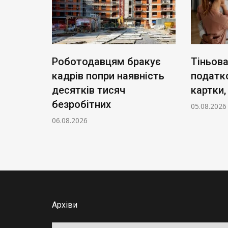
Роботодавцям бракує
Тіньова
кадрів попри наявність
податк
а: що
десятків тисяч
картки
безробітних
05.08.2026
06.08.2026
Архіви
Архіви