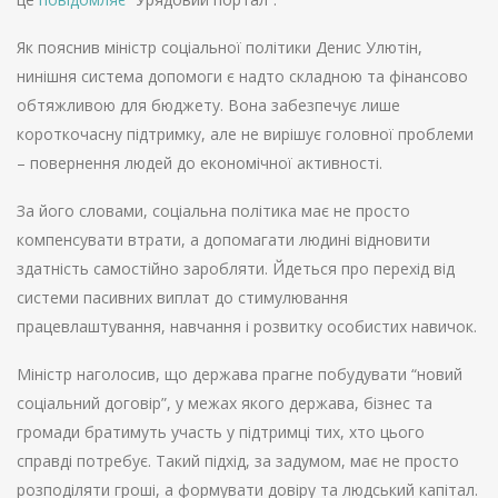
Як пояснив міністр соціальної політики Денис Улютін,
нинішня система допомоги є надто складною та фінансово
обтяжливою для бюджету. Вона забезпечує лише
короткочасну підтримку, але не вирішує головної проблеми
– повернення людей до економічної активності.
За його словами, соціальна політика має не просто
компенсувати втрати, а допомагати людині відновити
здатність самостійно заробляти. Йдеться про перехід від
системи пасивних виплат до стимулювання
працевлаштування, навчання і розвитку особистих навичок.
Міністр наголосив, що держава прагне побудувати “новий
соціальний договір”, у межах якого держава, бізнес та
громади братимуть участь у підтримці тих, хто цього
справді потребує. Такий підхід, за задумом, має не просто
розподіляти гроші, а формувати довіру та людський капітал.