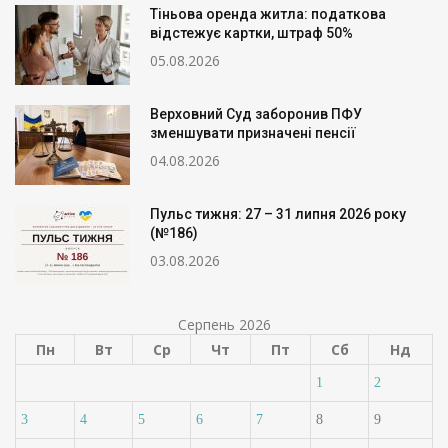
Тіньова оренда житла: податкова
відстежує картки, штраф 50%
05.08.2026
Верховний Суд заборонив ПФУ
зменшувати призначені пенсії
04.08.2026
Пульс тижня: 27 – 31 липня 2026 року
(№186)
03.08.2026
Серпень 2026
Пн
Вт
Ср
Чт
Пт
Сб
Нд
1
2
3
4
5
6
7
8
9