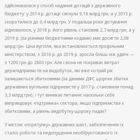
здійснювалася у спосіб надання дотацій з державного
бюджету: у 2014 р. дотації сягнули 9,16 млрд грн, а у 2015 р.
скоротилися до 0,4 млрд грн. У подальші роки дотування
відновилося, у 2018 р. його рівень становив 2,7 млрд грн, а у
2019 р. (за різними бюджетними кодами) має досягти 2,08
млрд грн. Ціна вугілля, яка встановлюється профільним
міністерством, з 2016 р. до 2019 р. зросла більш ніж удвічі —
з 1200 грн до 2800 грн. Але і вона не покриває витрат
держпідприємств на видобуток, які вже котрий рік
залишаються збитковими (за даними ДФС щорічні збитки
державних вугільних підприємств у 2017 р. становили понад
3,3 млрд грн). І тут виникає питання: наскільки себе
виправдовує «підтримка» сектора, якщо підприємства є
збитковими, а рівень видобутку щороку падає?
З метою «порятунку» державних шахт, забезпечення їх
сталої роботи та недопущення необґрунтованого їх