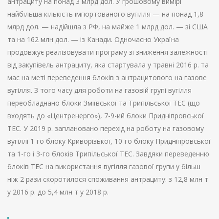
антрациту на понад 3 млрд дол. У грошовому вимірі
найбільша кількість імпортованого вугілля — на понад 1,8
млрд дол. — надійшла з РФ, на майже 1 млрд дол. — зі США
та на 162 млн дол. — із Канади. Одночасно Україна
продовжує реалізовувати програму зі зниження залежності
від закупівель антрациту, яка стартувала у травні 2016 р. та
має на меті переведення блоків з антрацитового на газове
вугілля. З того часу для роботи на газовій групі вугілля
переобладнано блоки Зміївської та Трипільської ТЕС (що
входять до «Центренерго»), 7-9-ий блоки Придніпровської
ТЕС. У 2019 р. заплановано перехід на роботу на газовому
вугіллі 1-го блоку Криворізької, 10-го блоку Придніпровської
та 1-го і 3-го блоків Трипільської ТЕС. Завдяки переведенню
блоків ТЕС на використання вугілля газової групи у більш
ніж 2 рази скоротилося споживання антрациту: з 12,8 млн т
у 2016 р. до 5,4 млн т у 2018 р.