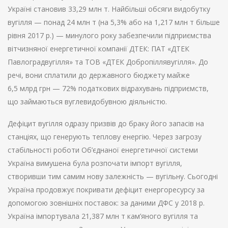
Україні становив 33,29 млн т. Найбільші обсяги видобутку
вугілля — понад 24 млн т (на 5,3% або на 1,217 млн т більше
рівня 2017 р.) — минулого року забезпечили підприємства
вітчизняної енергетичної компанії ДТЕК: ПАТ «ДТЕК
Павлоградвугілля» та ТОВ «ДТЕК Добропіллявугілля». До
речі, вони сплатили до державного бюджету майже
6,5 млрд грн — 72% податкових відрахувань підприємств,
що займаються вуглевидобувною діяльністю.
Дефіцит вугілля одразу призвів до браку його запасів на
станціях, що генерують теплову енергію. Через загрозу
стабільності роботи Об’єднаної енергетичної системи
Україна вимушена була розпочати імпорт вугілля,
створивши тим самим нову залежність — вугільну. Сьогодні
Україна продовжує покривати дефіцит енергоресурсу за
допомогою зовнішніх поставок: за даними ДФС у 2018 р.
Україна імпортувала 21,387 млн т кам’яного вугілля та