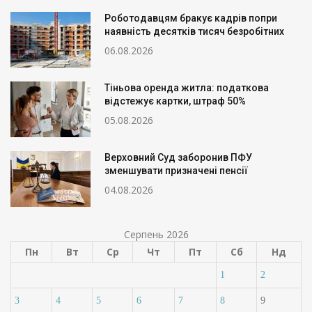
Роботодавцям бракує кадрів попри
наявність десятків тисяч безробітних
06.08.2026
Тіньова оренда житла: податкова
відстежує картки, штраф 50%
05.08.2026
Верховний Суд заборонив ПФУ
зменшувати призначені пенсії
04.08.2026
Серпень 2026
Пн
Вт
Ср
Чт
Пт
Сб
Нд
1
2
3
4
5
6
7
8
9