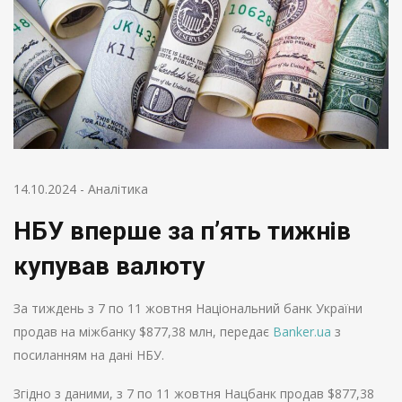
14.10.2024
-
Аналітика
НБУ вперше за п’ять тижнів
купував валюту
За тиждень з 7 по 11 жовтня Національний банк України
продав на міжбанку $877,38 млн, передає
Banker.ua
з
посиланням на дані НБУ.
Згідно з даними, з 7 по 11 жовтня Нацбанк продав $877,38