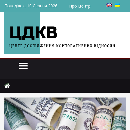
Понеділок, 10 Серпня 2026
Про Центр
Головна
Аналітика
НБУ вперше за п’ять тижнів купував валюту