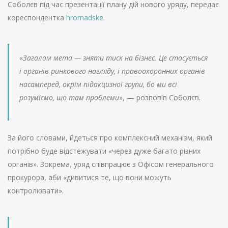
Соболєв під час презентації плану дій нового уряду, передає
кореспондентка
hromadske
.
«
Загалом мета — зняти тиск на бізнес. Це стосується
і органів ринкового нагляду, і правоохоронних органів
насамперед, окрім підакцизної групи, бо ми всі
розуміємо, що там проблеми
», — розповів Соболєв.
За його словами, йдеться про комплексний механізм, який
потрібно буде відстежувати «через дуже багато різних
органів». Зокрема, уряд співпрацює з Офісом генерального
прокурора, аби «дивитися те, що вони можуть
контролювати».