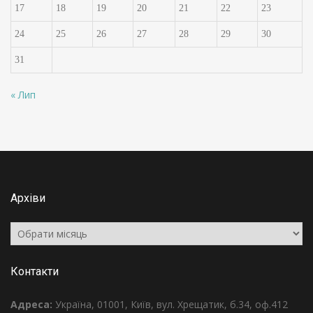
17
18
19
20
21
22
23
24
25
26
27
28
29
30
31
« Лип
Архіви
Архіви
Контакти
Адреса:
Україна, 01001, Київ, вул. Хрещатик, б.34, оф.412