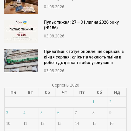
04.08.2026
Пульс тижня: 27 – 31 липня 2026 року
(№186)
03.08.2026
ПриватБанк готує оновлення сервісів із
кінця серпня: клієнтів чекають зміни в
роботі додатка та обслуговуванні
03.08.2026
Серпень 2026
Пн
Вт
Ср
Чт
Пт
Сб
Нд
1
2
3
4
5
6
7
8
9
10
11
12
13
14
15
16