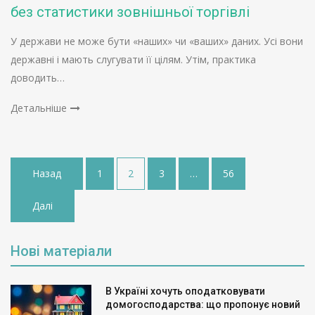
без статистики зовнішньої торгівлі
У держави не може бути «наших» чи «ваших» даних. Усі вони
державні і мають слугувати її цілям. Утім, практика
доводить…
Детальніше
Пагінація
Назад
1
2
3
…
56
записів
Далі
Нові матеріали
В Україні хочуть оподатковувати
домогосподарства: що пропонує новий