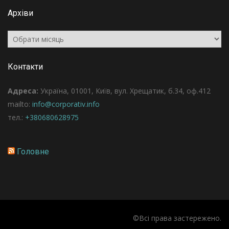
Архіви
Архіви
Контакти
Адреса:
Україна, 01001, Київ, вул. Хрещатик, б.34, оф.412
mailto:
info@corporativ.info
тел.:
+380680628975
Головне
©Всі права застережено.