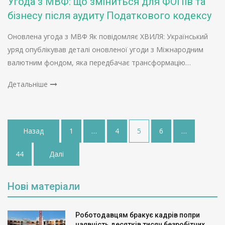
Угода з МВФ: що зміниться для ФОПів та
бізнесу після аудиту Податкового кодексу
Оновлена угода з МВФ Як повідомляє ХВИЛЯ: Український
уряд опублікував деталі оновленої угоди з Міжнародним
валютним фондом, яка передбачає трансформацію…
Детальніше
Пагінація
Назад
1
…
4
5
6
…
записів
44
Далі
Нові матеріали
Роботодавцям бракує кадрів попри
наявність десятків тисяч безробітних