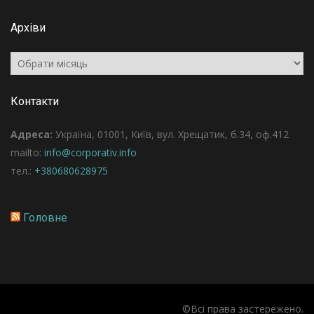
Архіви
Архіви
Контакти
Адреса:
Україна, 01001, Київ, вул. Хрещатик, б.34, оф.412
mailto:
info@corporativ.info
тел.:
+380680628975
Головне
©Всі права застережено.