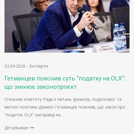
02.04.2026
-
Експерти
Гетманцев пояснив суть “податку на OLX”:
що змінює законопроєкт
Очільник комітету Ради з питань фінансів, податкової та
митної політики Данило Гетманцев пояснив, що закон про
“податок OLX” насправді не…
Детальніше