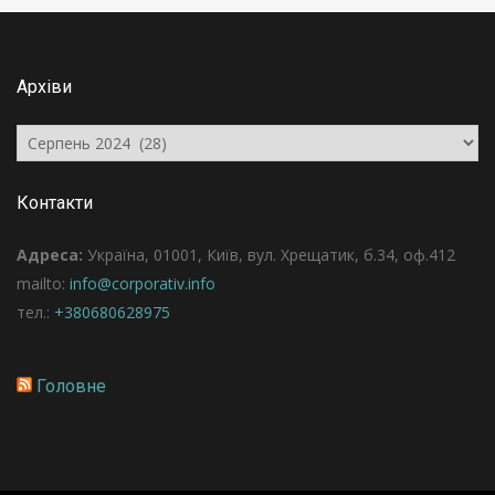
Архіви
Архіви
Контакти
Адреса:
Україна, 01001, Київ, вул. Хрещатик, б.34, оф.412
mailto:
info@corporativ.info
тел.:
+380680628975
Головне