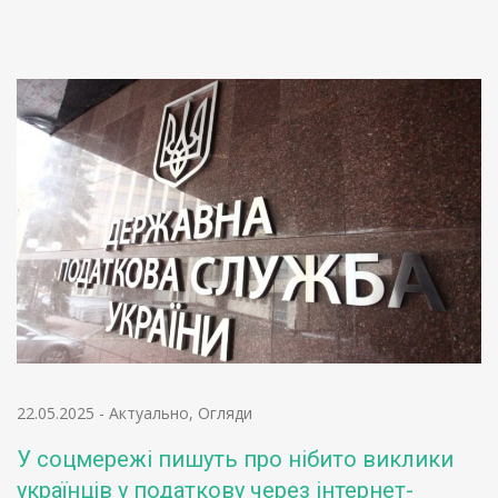
22.05.2025
-
Актуально
,
Огляди
У соцмережі пишуть про нібито виклики
українців у податкову через інтернет-