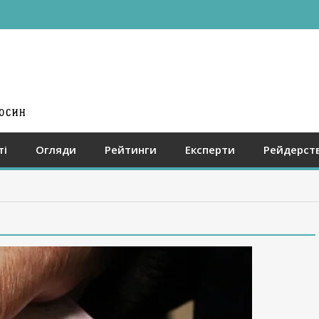
ті
Огляди
Рейтинги
Експерти
Рейдерст