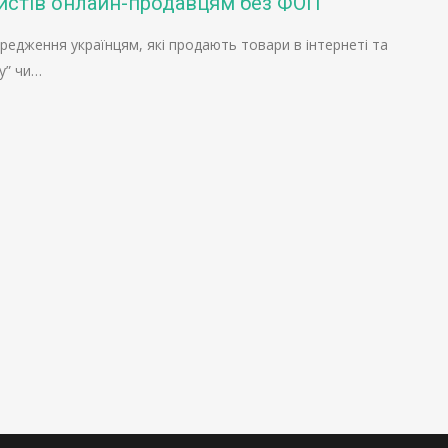
листів онлайн-продавцям без ФОП
едження українцям, які продають товари в інтернеті та
у” чи…