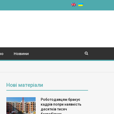
во
Новини
Нові матеріали
Роботодавцям бракує
кадрів попри наявність
десятків тисяч