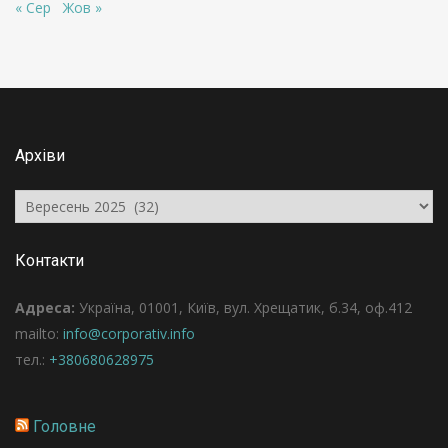
« Сер
Жов »
Архіви
Архіви
Контакти
Адреса:
Україна, 01001, Київ, вул. Хрещатик, б.34, оф.412
mailto:
info@corporativ.info
тел.:
+380680628975
Головне