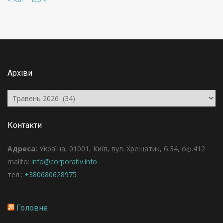
Архіви
Архіви
Контакти
Адреса:
Україна, 01001, Київ, вул. Хрещатик, б.34, оф.412
mailto:
info@corporativ.info
тел.:
+380680628975
Головне