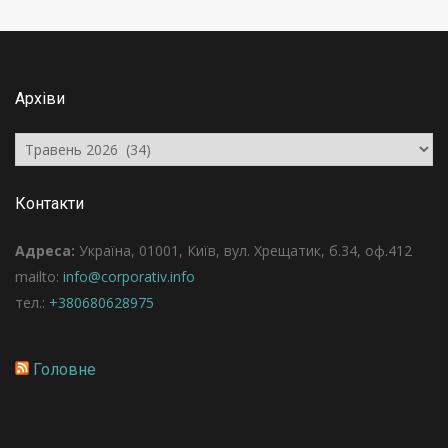
Архіви
Архіви
Контакти
Адреса:
Україна, 01001, Київ, вул. Хрещатик, б.34, оф.412
mailto:
info@corporativ.info
тел.:
+380680628975
Головне