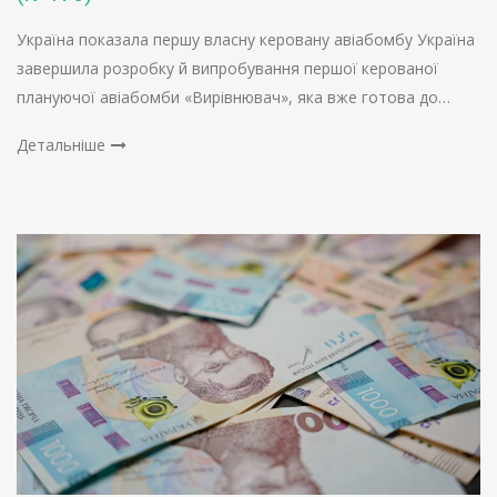
Україна показала першу власну керовану авіабомбу Україна
завершила розробку й випробування першої керованої
плануючої авіабомби «Вирівнювач», яка вже готова до…
Детальніше