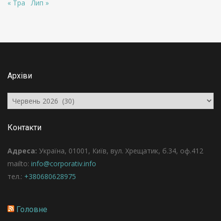
« Тра
Лип »
Архіви
Архіви
Контакти
Адреса:
Україна, 01001, Київ, вул. Хрещатик, б.34, оф.412
mailto:
info@corporativ.info
тел.:
+380680628975
Головне