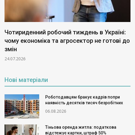
Мільйонні зарплати в державних банках:
Гетманцев обурений захмарними
виплатами
16.07.2026
Нові матеріали
Роботодавцям бракує кадрів попри
наявність десятків тисяч безробітних
06.08.2026
Тіньова оренда житла: податкова
відстежує картки, штраф 50%