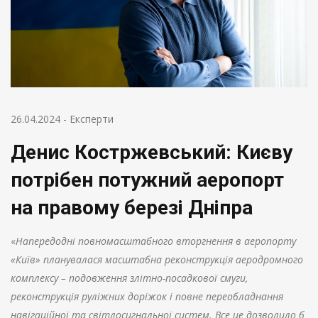
26.04.2024
-
Експерти
Денис Костржевський: Києву
потрібен потужний аеропорт
на правому березі Дніпра
«
Напередодні повномасштабного вторгнення в аеропорту
«Київ» планувалася масштабна реконструкція аеродромного
комплексу – подовження злітно-посадкової смуги,
реконструкція руліжних доріжок і повне переобладнання
навігаційної та світлосигнальної систем. Все це дозволило б