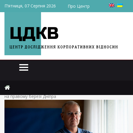
П’ятниця, 07 Серпня 2026
Про Центр
Головна
Експерти
Денис Костржевський: Києву потрібен потужний аеропорт
на правому березі Дніпра