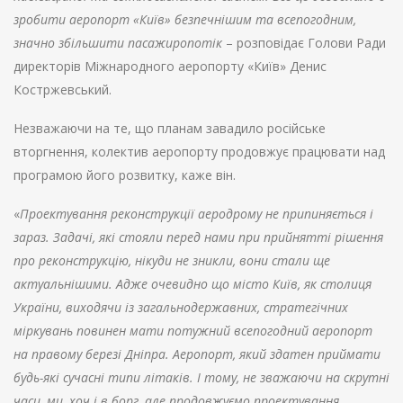
зробити аеропорт «Київ» безпечнішим та всепогодним,
значно збільшити пасажиропотік
– розповідає Голови Ради
директорів Міжнародного аеропорту «Київ» Денис
Костржевський.
Незважаючи на те, що планам завадило російське
вторгнення, колектив аеропорту продовжує працювати над
програмою його розвитку, каже він.
«
Проектування реконструкції аеродрому не припиняється і
зараз. Задачі, які стояли перед нами при прийнятті рішення
про реконструкцію, нікуди не зникли, вони стали ще
актуальнішими. Адже очевидно що місто Київ, як столиця
України, виходячи із загальнодержавних, стратегічних
міркувань повинен мати потужний всепогодний аеропорт
на правому березі Дніпра. Аеропорт, який здатен приймати
будь-які сучасні типи літаків. І тому, не зважаючи на скрутні
часи, ми, хоч і в борг, але продовжуємо проектування