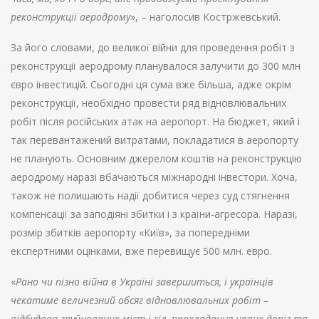
реконструкції аеродрому
», – наголосив Костржевський.
За його словами, до великої війни для проведення робіт з
реконструкції аеродрому планувалося залучити до 300 млн
євро інвестицій. Сьогодні ця сума вже більша, адже окрім
реконструкції, необхідно провести ряд відновлювальних
робіт після російських атак на аеропорт. На бюджет, який і
так перевантажений витратами, покладатися в аеропорту
не планують. Основним джерелом коштів на реконструкцію
аеродрому наразі вбачаються міжнародні інвестори. Хоча,
також не полишають надії добитися через суд стягнення
компенсації за заподіяні збитки і з країни-агресора. Наразі,
розмір збитків аеропорту «Київ», за попередніми
експертними оцінками, вже перевищує 500 млн. евро.
«
Рано чи пізно війна в Україні завершиться, і українців
чекатиме величезний обсяг відновлювальних робіт –
відбудова зруйнованих міст і сіл, прокладання нових доріг та