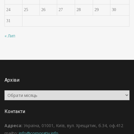
24
25
26
27
28
29
30
31
« Лип
Архіви
Архіви
Контакти
Адреса:
Україна, 01001, Київ, вул. Хрещатик, б.34, оф.412
mailto:
info@corporativ.info