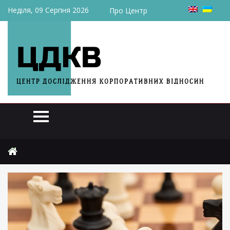
Неділя, 09 Серпня 2026
Про Центр
Головна
Експерти
(English) UBS Seems Set to Keep Its Promises to Shareholders