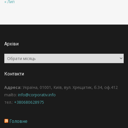
« Лип
Архіви
Архіви
Контакти
Адреса:
Україна, 01001, Київ, вул. Хрещатик, б.34, оф.412
mailto:
info@corporativ.info
тел.:
+380680628975
Головне