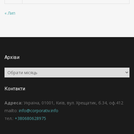
« Лип
Архіви
Архіви
Контакти
Адреса:
Україна, 01001, Київ, вул. Хрещатик, б.34, оф.412
mailto:
info@corporativ.info
тел.:
+380680628975