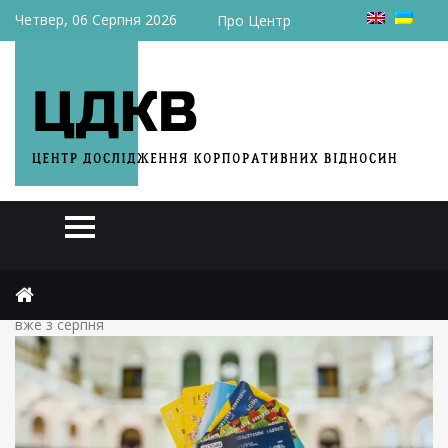
Четвер, 06 Серпня 2026
Про Центр
Головна
Новини
Банки посилюють контроль: кому уріжуть ліміти на перекази
вже з серпня