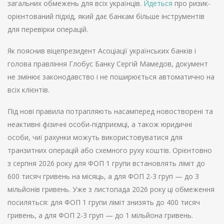
загальних обмежень для всіх українців.
Йдеться
про ризик-
орієнтований підхід, який дає банкам більше інструментів
для перевірки операцій.
Як пояснив віцепрезидент Асоціації українських банків і
голова правління Глобус Банку Сергій Мамедов, документ
не змінює законодавство і не поширюється автоматично на
всіх клієнтів.
Під нові правила потрапляють насамперед новостворені та
неактивні фізичні особи-підприємці, а також юридичні
особи, чиї рахунки можуть використовуватися для
транзитних операцій або схемного руху коштів. Орієнтовно
з серпня 2026 року для ФОП 1 групи встановлять ліміт до
600 тисяч гривень на місяць, а для ФОП 2-3 груп — до 3
мільйонів гривень. Уже з листопада 2026 року ці обмеження
посиляться: для ФОП 1 групи ліміт знизять до 400 тисяч
гривень, а для ФОП 2-3 груп — до 1 мільйона гривень.